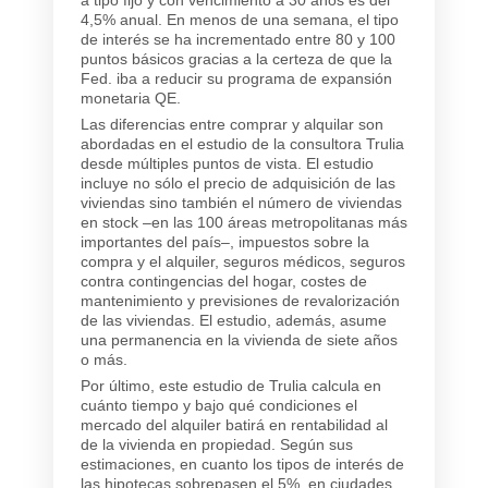
a tipo fijo y con vencimiento a 30 años es del
4,5% anual. En menos de una semana, el tipo
de interés se ha incrementado entre 80 y 100
puntos básicos gracias a la certeza de que la
Fed. iba a reducir su programa de expansión
monetaria QE.
Las diferencias entre comprar y alquilar son
abordadas en el estudio de la consultora Trulia
desde múltiples puntos de vista. El estudio
incluye no sólo el precio de adquisición de las
viviendas sino también el número de viviendas
en stock –en las 100 áreas metropolitanas más
importantes del país–, impuestos sobre la
compra y el alquiler, seguros médicos, seguros
contra contingencias del hogar, costes de
mantenimiento y previsiones de revalorización
de las viviendas. El estudio, además, asume
una permanencia en la vivienda de siete años
o más.
Por último, este estudio de Trulia calcula en
cuánto tiempo y bajo qué condiciones el
mercado del alquiler batirá en rentabilidad al
de la vivienda en propiedad. Según sus
estimaciones, en cuanto los tipos de interés de
las hipotecas sobrepasen el 5%, en ciudades