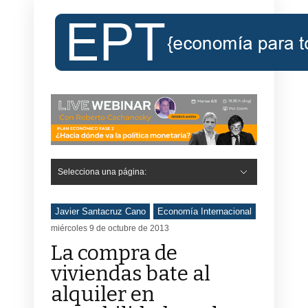
Selecciona una página:
Hide Navigation
Inicio
Roberto Cachanosky
Informe Económico Semanal de RC
Libros
Contacto
Registro
Javier Santacruz Cano
Economía Internacional
miércoles 9 de octubre de 2013
La compra de
viviendas bate al
alquiler en