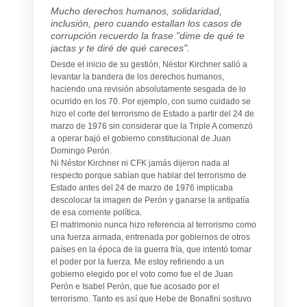
Mucho derechos humanos, solidaridad,
inclusión, pero cuando estallan los casos de
corrupción recuerdo la frase "dime de qué te
jactas y te diré de qué careces".
Desde el inicio de su gestión, Néstor Kirchner salió a
levantar la bandera de los derechos humanos,
haciendo una revisión absolutamente sesgada de lo
ocurrido en los 70. Por ejemplo, con sumo cuidado se
hizo el corte del terrorismo de Estado a partir del 24 de
marzo de 1976 sin considerar que la Triple A comenzó
a operar bajó el gobierno constitucional de Juan
Domingo Perón.
Ni Néstor Kirchner ni CFK jamás dijeron nada al
respecto porque sabían que hablar del terrorismo de
Estado antes del 24 de marzo de 1976 implicaba
descolocar la imagen de Perón y ganarse la antipatía
de esa corriente política.
El matrimonio nunca hizo referencia al terrorismo como
una fuerza armada, entrenada por gobiernos de otros
países en la época de la guerra fría, que intentó tomar
el poder por la fuerza. Me estoy refiriendo a un
gobierno elegido por el voto como fue el de Juan
Perón e Isabel Perón, que fue acosado por el
terrorismo. Tanto es así que Hebe de Bonafini sostuvo