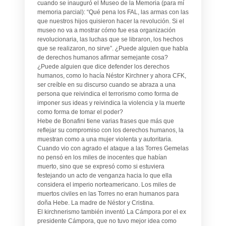
cuando se inauguró el Museo de la Memoria (para mí
memoria parcial): “Qué pena los FAL, las armas con las
que nuestros hijos quisieron hacer la revolución. Si el
museo no va a mostrar cómo fue esa organización
revolucionaria, las luchas que se libraron, los hechos
que se realizaron, no sirve”. ¿Puede alguien que habla
de derechos humanos afirmar semejante cosa?
¿Puede alguien que dice defender los derechos
humanos, como lo hacía Néstor Kirchner y ahora CFK,
ser creíble en su discurso cuando se abraza a una
persona que reivindica el terrorismo como forma de
imponer sus ideas y reivindica la violencia y la muerte
como forma de tomar el poder?
Hebe de Bonafini tiene varias frases que más que
reflejar su compromiso con los derechos humanos, la
muestran como a una mujer violenta y autoritaria.
Cuando vio con agrado el ataque a las Torres Gemelas
no pensó en los miles de inocentes que habían
muerto, sino que se expresó como si estuviera
festejando un acto de venganza hacia lo que ella
considera el imperio norteamericano. Los miles de
muertos civiles en las Torres no eran humanos para
doña Hebe. La madre de Néstor y Cristina.
El kirchnerismo también inventó La Cámpora por el ex
presidente Cámpora, que no tuvo mejor idea como