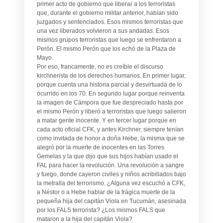
primer acto de gobierno que liberar a los terroristas
que, durante el gobierno militar anterior, habían sido
juzgados y sentenciados. Esos mismos terroristas que
una vez liberados volvieron a sus andadas. Esos
mismos grupos terroristas que luego se enfrentaron a
Perón. El mismo Perón que los echó de la Plaza de
Mayo.
Por eso, francamente, no es creíble el discurso
kirchnerista de los derechos humanos. En primer lugar,
porque cuenta una historia parcial y desvirtuada de lo
ocurrido en los 70. En segundo lugar porque reinventa
la imagen de Cámpora que fue despreciado hasta por
el mismo Perón y liberó a terroristas que luego salieron
a matar gente inocente. Y en tercer lugar porque en
cada acto oficial CFK, y antes Kirchner, siempre tenían
como invitada de honor a doña Hebe, la misma que se
alegró por la muerte de inocentes en las Torres
Gemelas y la que dijo que sus hijos habían usado el
FAL para hacer la revolución. Una revolución a sangre
y fuego, donde cayeron civiles y niños acribillados bajo
la metralla del terrorismo. ¿Alguna vez escuchó a CFK,
a Néstor o a Hebe hablar de la trágica muerte de la
pequeña hija del capitán Viola en Tucumán, asesinada
por los FALS terrorista? ¿Los mismos FALS que
mataron a la hija del capitán Viola?