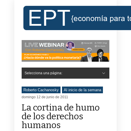
Selecciona una página:
Hide Navigation
Inicio
Roberto Cachanosky
Informe Económico Semanal de RC
Libros
Contacto
Registro
Roberto Cachanosky
Al inicio de la semana
domingo 12 de junio de 2011
La cortina de humo
de los derechos
humanos