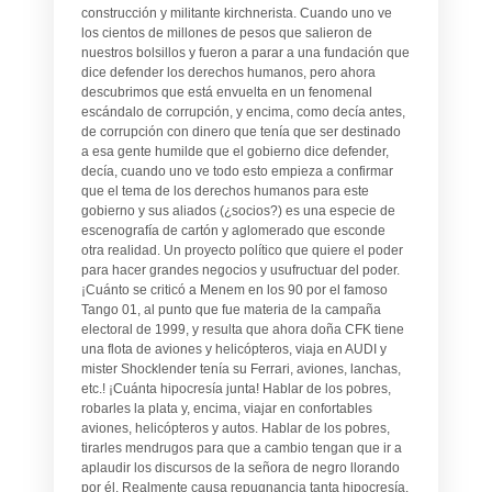
construcción y militante kirchnerista. Cuando uno ve
los cientos de millones de pesos que salieron de
nuestros bolsillos y fueron a parar a una fundación que
dice defender los derechos humanos, pero ahora
descubrimos que está envuelta en un fenomenal
escándalo de corrupción, y encima, como decía antes,
de corrupción con dinero que tenía que ser destinado
a esa gente humilde que el gobierno dice defender,
decía, cuando uno ve todo esto empieza a confirmar
que el tema de los derechos humanos para este
gobierno y sus aliados (¿socios?) es una especie de
escenografía de cartón y aglomerado que esconde
otra realidad. Un proyecto político que quiere el poder
para hacer grandes negocios y usufructuar del poder.
¡Cuánto se criticó a Menem en los 90 por el famoso
Tango 01, al punto que fue materia de la campaña
electoral de 1999, y resulta que ahora doña CFK tiene
una flota de aviones y helicópteros, viaja en AUDI y
mister Shocklender tenía su Ferrari, aviones, lanchas,
etc.! ¡Cuánta hipocresía junta! Hablar de los pobres,
robarles la plata y, encima, viajar en confortables
aviones, helicópteros y autos. Hablar de los pobres,
tirarles mendrugos para que a cambio tengan que ir a
aplaudir los discursos de la señora de negro llorando
por él. Realmente causa repugnancia tanta hipocresía.