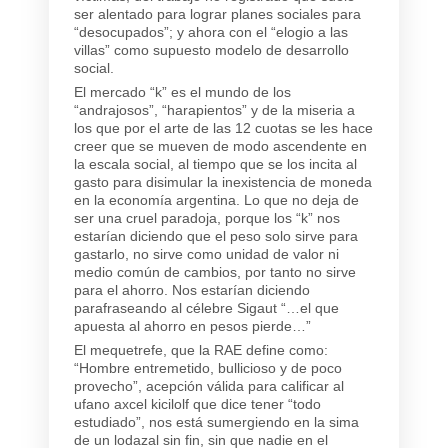
ser alentado para lograr planes sociales para
“desocupados”; y ahora con el “elogio a las
villas” como supuesto modelo de desarrollo
social.
El mercado “k” es el mundo de los
“andrajosos”, “harapientos” y de la miseria a
los que por el arte de las 12 cuotas se les hace
creer que se mueven de modo ascendente en
la escala social, al tiempo que se los incita al
gasto para disimular la inexistencia de moneda
en la economía argentina. Lo que no deja de
ser una cruel paradoja, porque los “k” nos
estarían diciendo que el peso solo sirve para
gastarlo, no sirve como unidad de valor ni
medio común de cambios, por tanto no sirve
para el ahorro. Nos estarían diciendo
parafraseando al célebre Sigaut “…el que
apuesta al ahorro en pesos pierde…”
El mequetrefe, que la RAE define como:
“Hombre entremetido, bullicioso y de poco
provecho”, acepción válida para calificar al
ufano axcel kicilolf que dice tener “todo
estudiado”, nos está sumergiendo en la sima
de un lodazal sin fin, sin que nadie en el