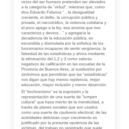
vicios del ser humano pretenden ser elevados
a la categoría de “virtud”, mientras que, como
dice Eduardo Fidanza “…la desigualdad
creciente, el delito, la corrupción pública y
privada, el narcotráfico, la violencia cotidiana y
el poco apego a la ley, esa anomia que nos
caracteriza y devora…” y agregaría la
decadencia de la educación pública, es
escondida y disimulada por la sofistica de los
funcionarios incapaces de sentir vergüenza, la
falsedad de las estadísticas y ahora mediante
la eliminación del 1,2 y 3 como valores
negativos de calificación en las escuelas de la
Provincia de Buenos Aires, al sustituirlos por
sinónimos que permitirán que las “estadísticas”
nos digan que hay menos repitencia, mejor
educación, mayor inclusión y menor deserción.
El “kirchnerismo” es la expresión y la
representación de una suerte de “lumpen
cultural” que hace mérito de la mendicidad, a
través de planes sociales que son usados
como una suerte de cautiverio electoral; de las
actividades delictivas cuyo crecimiento es
justificado por la presunta opulencia de las
víctimas; del trabajo no registrado que suele