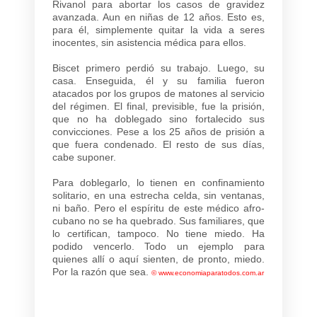
Rivanol para abortar los casos de gravidez
avanzada. Aun en niñas de 12 años. Esto es,
para él, simplemente quitar la vida a seres
inocentes, sin asistencia médica para ellos.
Biscet primero perdió su trabajo. Luego, su
casa. Enseguida, él y su familia fueron
atacados por los grupos de matones al servicio
del régimen. El final, previsible, fue la prisión,
que no ha doblegado sino fortalecido sus
convicciones. Pese a los 25 años de prisión a
que fuera condenado. El resto de sus días,
cabe suponer.
Para doblegarlo, lo tienen en confinamiento
solitario, en una estrecha celda, sin ventanas,
ni baño. Pero el espíritu de este médico afro-
cubano no se ha quebrado. Sus familiares, que
lo certifican, tampoco. No tiene miedo. Ha
podido vencerlo. Todo un ejemplo para
quienes allí o aquí sienten, de pronto, miedo.
Por la razón que sea.
©
www.economiaparatodos.com.ar