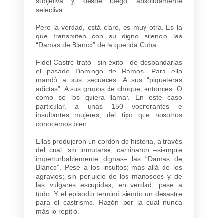
subjetiva y, desde luego, absolutamente
selectiva.
Pero la verdad, está claro, es muy otra. Es la
que transmiten con su digno silencio las
“Damas de Blanco” de la querida Cuba.
Fidel Castro trató –sin éxito– de desbandarlas
el pasado Domingo de Ramos. Para ello
mandó a sus secuaces. A sus “piqueteras
adictas”. A sus grupos de choque, entonces. O
como se los quiera llamar. En este caso
particular, a unas 150 vociferantes e
insultantes mujeres, del tipo que nosotros
conocemos bien.
Ellas produjeron un cordón de histeria, a través
del cual, sin inmutarse, caminaron –siempre
imperturbablemente dignas– las “Damas de
Blanco”. Pese a los insultos; más allá de los
agravios; sin perjuicio de los manoseos y de
las vulgares escupidas; en verdad, pese a
todo. Y el episodio terminó siendo un desastre
para el castrismo. Razón por la cual nunca
más lo repitió.