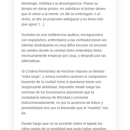
libertinaje, virilidad a la desvergüenza. Pasan su
tiempo en darse gustos, en satisfacer el primer deseo
que le viene a la mente: un día se embriagan, o al
revés, al otro se proponen adelgazar y no toma más
que agua” (…)
Sumidos en esa indiferencia apática, enceguecidos
con espejismos, enfrentados a las contradicciones sin
intentar destrabarlas es muy difícil encarar un proceso
de cambio donde la caridad (bien entendida) deba
necesariamente empezar por casa, y después por las
alternativas.
Si Cristina Fernández de Kirchner impone un feriado
“extra large”, y somos nosotros quienes lo compramos
huyendo de la ciudad como si quedarse fuese una
vergonzante debilidad, imposible rebatir luego las
sonrisas de los funcionarios aduciendo que la
ciudadanía rebosa de felicidad y consume
indiscriminadamente, no por la ausencia de futuro y
previsibilidad sino por el bienestar que el “modelo” nos
da.
Desde luego que no se pondrán sobre el tapete las
cifras reales de la movilidad que pudo haber aquellos