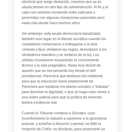
electoral que surge deslucido, creemos que ya es
utopía pensar en otro tipo de administración. Al fin y al
cabo nos venimos moviendo entre radicales y
peronistas con algunas clonaciones parecidas pero
nada más desde hace muchos años.
Sin embargo, esta seudo democracia banalizada
también tuvo lugar en la Atenas socrática cuando los
ciudadanos comenzaron a entregarse a la vida
cómoda y fácil, olvidaron las reglas, denostaron a los
verdaderos maestros y se mofaron de la ley. Los
sofistas irrumpieron ensalzando el conocimiento
técnico y la vida pragmática. Nada muy disímil de
aquello que se nos presenta hoy desde el atril
presidencial. Pareciera que bastaran las notebook
para que la educación fuera simplemente tal.
Pareciera que bastaran los planes sociales y “trabajar”
para devolver la dignidad, o que se haga caso omiso a
una orden judicial para que la política de vivienda
tuviera existencia real.
Cuando el Tribunal condena a Sócrates,
cuyo
inconformismo lo impulsó a oponerse a la ignorancia
popular,
y enseñar a discernir y pensar, no faltó la
irrupción de Critón, su discípulo, para proponerle un