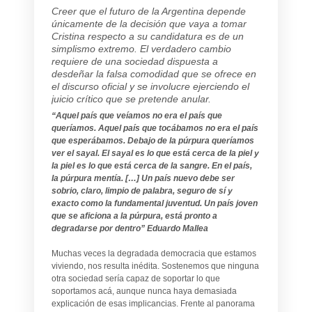
Creer que el futuro de la Argentina depende
únicamente de la decisión que vaya a tomar
Cristina respecto a su candidatura es de un
simplismo extremo. El verdadero cambio
requiere de una sociedad dispuesta a
desdeñar la falsa comodidad que se ofrece en
el discurso oficial y se involucre ejerciendo el
juicio crítico que se pretende anular.
“Aquel país que veíamos no era el país que
queríamos. Aquel país que tocábamos no era el país
que esperábamos. Debajo de la púrpura queríamos
ver el sayal. El sayal es lo que está cerca de la piel y
la piel es lo que está cerca de la sangre. En el país,
la púrpura mentía.
[…
] Un país nuevo debe ser
sobrio, claro, limpio de palabra, seguro de sí y
exacto como la fundamental juventud. Un país joven
que se aficiona a la púrpura, está pronto a
degradarse por dentro” Eduardo Mallea
Muchas veces la degradada democracia que estamos
viviendo, nos resulta inédita. Sostenemos que ninguna
otra sociedad sería capaz de soportar lo que
soportamos acá, aunque nunca haya demasiada
explicación de esas implicancias. Frente al panorama