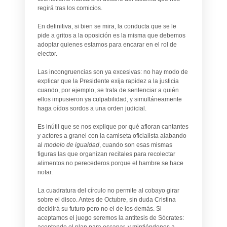
regirá tras los comicios.
En definitiva, si bien se mira, la conducta que se le
pide a gritos a la oposición es la misma que debemos
adoptar quienes estamos para encarar en el rol de
elector.
Las incongruencias son ya excesivas: no hay modo de
explicar que la Presidente exija rapidez a la justicia
cuando, por ejemplo, se trata de sentenciar a quién
ellos impusieron ya culpabilidad, y simultáneamente
haga oídos sordos a una orden judicial.
Es inútil que se nos explique por qué afloran cantantes
y actores a granel con la camiseta oficialista alabando
al
modelo de igualdad
, cuando son esas mismas
figuras las que organizan recitales para recolectar
alimentos no perecederos porque el hambre se hace
notar.
La cuadratura del círculo no permite al cobayo girar
sobre el disco. Antes de Octubre, sin duda Cristina
decidirá su futuro pero no el de los demás. Si
aceptamos el juego seremos la antítesis de Sócrates:
aceptando el plan para escapar, y mintiéndonos a