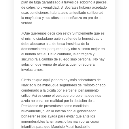
plan de fuga garantizado a través de soborno a jueces,
de cohecho y venalidad. Si Sócrates hubiera aceptado
esas condiciones, habría auto-aniquilado su libertad,
la mayéutica y sus años de enseñanza en pro de la
verdad.
¿Qué queremos decir con esto? Simplemente que es
el mismo ciudadano quién defiende la honestidad y
debe abocarse a la defensa irrestricta de la
democracia real porque no hay otro sistema mejor en
el mundo actual. De lo contrario, la entregará y
sucumbirá a cambio de su egoísmo personal. No hay
solución que venga de afuera, que no requiera
involucrarnos.
Cierto es que aquí y ahora hay más adoradores de
Narciso y los mitos, que seguidores del filósofo griego
condenado a la cicuta por ejercer el pensamiento
crítico. Así es como el verdadero problema que nos
azota no pasa en realidad por la decisión de la
Presidente de presentarse como candidata
nuevamente, ni en la interna con el gobernador
bonaerense soslayada para evitar que ante los
imponderables falten ases, o las maniobras cuasi
infantiles para que Mauricio Macri trastabille.