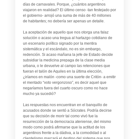
días de carnavales. Porque, ¿cuántos argentinos
viajaron en realidad? El último censo -tan festejado por
el gobierno- arrojó una suma de más de 40 millones
de habitantes; no debería ser apenas un detalle.
La aceptación de aquello que nos otorga una falaz
solución o acaso una tregua al hartazgo cotidiano de
un escenario político signado por la mentira
sistemática y el escándalo, no es sin embargo,
redención. Si acaso mañana la jefe de Estado decide
subsidiar la medicina prepaga de la clase media
urbana, o le devuelve al campo las retenciones que
fueran el talón de Aquiles en la última elección,
¿iríamos en malón -como una suerte de Critón- a emitir
el mentado “voto vergonzoso”, es decir aquel que
negaríamos fuera del cuarto oscuro como no hace
mucho ya sucedió?
Las respuestas nos encuentran en el banquillo de
acusados donde se sentó a Sócrates. Podría decirse
que su decisión de morir tal como vivó fue la
resurrección de la democracia ateniense, del mismo
modo como podrá afirmarse que la actitud de los
argentinos frente a la dádiva, a la comodidad o al
clientelismo marcará el destino del sistema que nos