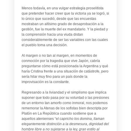
Menos todavía, en una vulgar estrategia proselitista
que pretender hacer creer que la victoria ya se logró, si
lo único que sucedió, desde que las encuestas
mostraban un altísimo grado de desaprobación a la
gestión, fue la muerte del ex mandatario. Y la piedad y
la comprensión hacia una viuda distan
considerablemente de ser las variables con las cuales
el pueblo toma una decisión.
Al margen o no tan al margen, en momentos de
conmoción por la tragedia que vive Japón, cabría
preguntarse cómo está posicionada la Argentina y qué
haría Cristina frente a una situación de catástrofe, pero
sería hilar muy fino para un país donde la
improvisación es la constante.
Regresando a la liviandad y el simplismo que implica
suponer que todo pasa por su voluntad o las presiones
de un entorno tan amorfo como inmoral, nos podemos
rememorar la Atenas de los sofistas bien descripta por
Platón en La República cuando sostiene que a
aquellos atenienses “e
l capricho los domina, llaman
elegantemente distinción a la desmesura, dignidad del
hombre libre a no sujetarse a la ley, gran estilo al