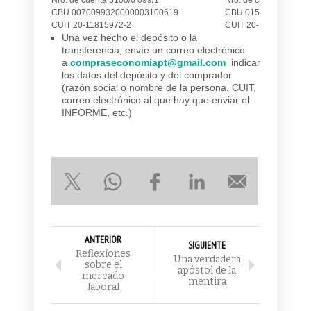
CBU 0070099320000003100619
CBU 0150521402000
CUIT 20-11815972-2
CUIT 20-11815972-2
Una vez hecho el depósito o la
transferencia, envíe un correo electrónico
a
compraseconomiapt@gmail.com
indicando:
los datos del depósito y del comprador
(razón social o nombre de la persona, CUIT,
correo electrónico al que hay que enviar el
INFORME, etc.)
ANTERIOR
SIGUIENTE
Reflexiones
Una verdadera
sobre el
apóstol de la
mercado
mentira
laboral