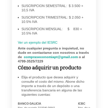
SUSCRIPCION SEMESTRAL: $ 3.500 +
10,5 IVA
SUSCRIPCION TRIMESTRAL: $ 2.050 +
10.5% IVA
SUSCRIPCION MENSUAL: $ 830 +
10.5% IVA
Ver un ejemplo del IESRC
Ante cualquier pregunta o inquietud, no
dude en contactarse con nosotros a través
de
compraseconomiapt@gmail.com
o al
4799-3525/7229
Cómo adquirir un producto
Elija el producto que desea adquirir y
consulte el costo del mismo. Abone dicho
importe a través de un depósito o una
transferencia bancaria en alguna de las
siguientes cuentas:
BANCO GALICIA
ICBC
Nro. de cuenta 3100/6 099/1
Nro. de cuenta 0521/