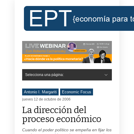
Selecciona una página:
Hide Navigation
Inicio
Roberto Cachanosky
Informe Económico Semanal de RC
Libros
Contacto
Registro
Antonio I. Margariti
Economic Focus
jueves 12 de octubre de 2006
La dirección del
proceso económico
Cuando el poder político se empeña en fijar los