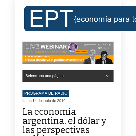
Selecciona una página:
Hide Navigation
Inicio
Roberto Cachanosky
Informe Económico Semanal de RC
Libros
Contacto
Registro
PROGRAMA DE RADIO
lunes 14 de junio de 2010
La economía
argentina, el dólar y
las perspectivas