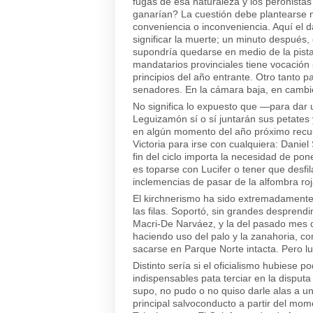
fugas de esa naturaleza y los peronista
ganarían? La cuestión debe plantearse m
conveniencia o inconveniencia. Aquí el 
significar la muerte; un minuto después,
supondría quedarse en medio de la pist
mandatarios provinciales tiene vocación
principios del año entrante. Otro tanto p
senadores. En la cámara baja, en cambi
No significa lo expuesto que —para dar 
Leguizamón sí o sí juntarán sus petates y
en algún momento del año próximo recusar
Victoria para irse con cualquiera: Daniel
fin del ciclo importa la necesidad de pon
es toparse con Lucifer o tener que desfila
inclemencias de pasar de la alfombra roj
El kirchnerismo ha sido extremadamente e
las filas. Soportó, sin grandes desprend
Macri-De Narváez, y la del pasado mes 
haciendo uso del palo y la zanahoria, co
sacarse en Parque Norte intacta. Pero l
Distinto sería si el oficialismo hubiese 
indispensables pata terciar en la disputa
supo, no pudo o no quiso darle alas a u
principal salvoconducto a partir del mom