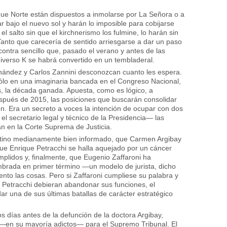
.
que Norte están dispuestos a inmolarse por La Señora o a
r bajo el nuevo sol y harán lo imposible para cobijarse
 salto sin que el kirchnerismo los fulmine, lo harán sin
anto que carecería de sentido arriesgarse a dar un paso
ontra sencillo que, pasado el verano y antes de las
iverso K se habrá convertido en un tembladeral.
rnández y Carlos Zannini desconozcan cuanto les espera.
ólo en una imaginaria bancada en el Congreso Nacional,
s, la década ganada. Apuesta, como es lógico, a
después de 2015, las posiciones que buscarán consolidar
n. Era un secreto a voces la intención de ocupar con dos
el secretario legal y técnico de la Presidencia— las
n en la Corte Suprema de Justicia.
ntino medianamente bien informado, que Carmen Argibay
ue Enrique Petracchi se halla aquejado por un cáncer
mplidos y, finalmente, que Eugenio Zaffaroni ha
mbrada en primer término —un modelo de jurista, dicho
o las cosas. Pero si Zaffaroni cumpliese su palabra y
y Petracchi debieran abandonar sus funciones, el
ar una de sus últimas batallas de carácter estratégico
s días antes de la defunción de la doctora Argibay,
 —en su mayoría adictos— para el Supremo Tribunal. El