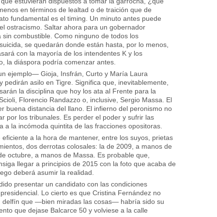
s que estuvieran dispuestos a tomar la garrocha, ¿qué
enos en términos de lealtad o de traición que de
dato fundamental es el timing. Un minuto antes puede
 el ostracismo. Saltar ahora para un gobernador
a sin combustible. Como ninguno de todos los
 suicida, se quedarán donde están hasta, por lo menos,
asará con la mayoría de los intendentes K y los
o, la diáspora podría comenzar antes.
un ejemplo— Gioja, Insfrán, Curto y María Laura
 pedirán asilo en Tigre. Significa que, inevitablemente,
án la disciplina que hoy los ata al Frente para la
 Scioli, Florencio Randazzo o, inclusive, Sergio Massa. El
er buena distancia del llano. El infierno del peronismo no
r por los tribunales. Es perder el poder y sufrir las
a a la incómoda quintita de las fracciones opositoras.
ficiente a la hora de mantener, entre los suyos, prietas
imientos, dos derrotas colosales: la de 2009, a manos de
de octubre, a manos de Massa. Es probable que,
nsiga llegar a principios de 2015 con la foto que acaba de
uego deberá asumir la realidad.
podido presentar un candidato con las condiciones
 presidencial. Lo cierto es que Cristina Fernández no
n delfín que —bien miradas las cosas— habría sido su
ento que dejase Balcarce 50 y volviese a la calle