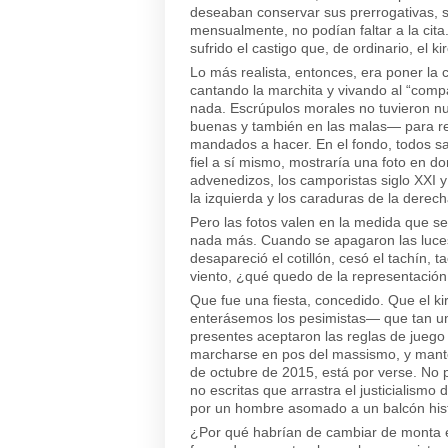
deseaban conservar sus prerrogativas, s
mensualmente, no podían faltar a la cit
sufrido el castigo que, de ordinario, el ki
Lo más realista, entonces, era poner la 
cantando la marchita y vivando al “comp
nada. Escrúpulos morales no tuvieron n
buenas y también en las malas— para ren
mandados a hacer. En el fondo, todos sa
fiel a sí mismo, mostraría una foto en do
advenedizos, los camporistas siglo XXI y 
la izquierda y los caraduras de la derec
Pero las fotos valen en la medida que 
nada más. Cuando se apagaron las luces 
desapareció el cotillón, cesó el tachín, t
viento, ¿qué quedo de la representació
Que fue una fiesta, concedido. Que el k
enterásemos los pesimistas— que tan un
presentes aceptaron las reglas de jueg
marcharse en pos del massismo, y manten
de octubre de 2015, está por verse. No
no escritas que arrastra el justicialism
por un hombre asomado a un balcón hist
¿Por qué habrían de cambiar de monta e