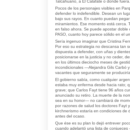
Talcahuano, a El Calafate o donde fuera
Pocos de los personajes visibles en Par
defender lo indefendible. Desean un luga
bajo sus rayos. En cuanto puedan pegar el
miramientos. Ese momento está cerca. T
en falso ahora. Se puede apostar doble c
PASO, cuanto hoy parece sólido en el un
Sería ingenuo imaginar que Cristina Fe
Por eso su estrategia no descansa tan s
dispuesta a defender, con uñas y diente
posicionarse en la justicia y no ceder, 
en los últimos dieciocho meses de gestió
incondicionales —Alejandra Gils Carbó y 
vacantes que seguramente se produciría
El gobierno sabía, como cualquier arge
estaba muy enferma desde hacia rato; q
grave; que Carlos Fayt tiene 96 años cu
anunciado su retiro. La muerte de la no
sea en su honor— no cambiará de moment
por razones de salud los doctores Fayt 
kirchnerismo estaría en condiciones de d
antes del ocaso.
Que ése es su plan lo dejó entrever poco
cuando adelantó una lista de conjueces