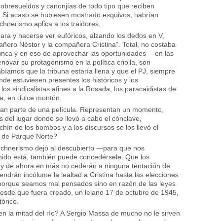
obresueldos y canonjías de todo tipo que reciben
a. Si acaso se hubiesen mostrado esquivos, habrían
rchnerismo aplica a los traidores.
cara y hacerse ver eufóricos, alzando los dedos en V,
añero Néstor y la compañera Cristina”. Total, no costaba
unca y en eso de aprovechar las oportunidades —en las
ovar su protagonismo en la política criolla, son
bíamos que la tribuna estaría llena y que el PJ, siempre
nde estuviesen presentes los históricos y los
los sindicalistas afines a la Rosada, los paracaidistas de
ha, en dulce montón.
sean parte de una película. Representan un momento,
del lugar donde se llevó a cabo el cónclave,
achín de los bombos y a los discursos se los llevó el
n de Parque Norte?
irchnerismo dejó al descubierto —para que nos
ido está, también puede concedérsele. Que los
o y de ahora en más no cederán a ninguna tentación de
drán incólume la lealtad a Cristina hasta las elecciones
 porque seamos mal pensados sino en razón de las leyes
o desde que fuera creado, un lejano 17 de octubre de 1945,
órico.
n la mitad del río? A Sergio Massa de mucho no le sirven