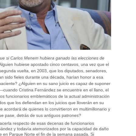
que si Carlos Menem hubiera ganado las elecciones de
lguien hubiese apostado cinco centavos, una vez que el
 segunda vuelta, en 2003, que los diputados, senadores,
n sido fieles durante una década, harían honor a esa
 naciente? ¿Alguien en su sano juicio es capaz de suponer
—cuando Cristina Fernández se encuentre en el llano, el
os funcionarios emblemáticos de la actual administración
s que los defiendan en los juicios que lloverán en su
 acordará de quienes lo convirtieron en multimillonario y
 que pase, detrás de sus antiguos patrones?
hacerla respecto de esas decenas de funcionarios
rnández y todavía atemorizados por la capacidad de daño
nte en Parque Norte el fin de la semana pasada. Si