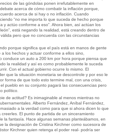
 precios de las góndolas ponen irrefutablemente en
 debate acerca de cómo combatir la inflación porque,
uerdo acerca de si hay o no inflación. Cuando
diciendo “no me importa lo que suceda de hecho porque
a y actúo conforme a eso”. Ahora bien, así actúan los
león”, está negando la realidad, está creando dentro de
 válida pero que no concuerda con las circunstancias
ndo porque significa que el país está en manos de gente
 a los hechos y actuar conforme a ellos sino,
duo conduce un auto a 200 km por hora porque piensa que
ndo la realidad y así es como probablemente le suceda
rir. Con el actual gobierno ocurre lo mismo. El
er que la situación monetaria se descontrole y por eso le
or forma de que todo esto termine mal, con una crisis,
l el pueblo en su conjunto pagará las consecuencias pero
o político.
ie de actitud? Es inimaginable al menos mientras no
gubernamentales. Alberto Fernández, Aníbal Fernández,
demasiado a la verdad como para que si ahora dicen lo que
creerles. El punto de partida de un sinceramiento
de la fantasía. Hace algunas semanas planteábamos, en
ue la designación de Cristina Kirchner como sucesora de
tor Kirchner quien retenga el poder real- podría ser