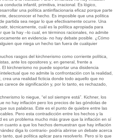
conducta infantil, primitiva, irracional. Es lógico,
sarrollar una política antiinflacionaria eficaz porque parte
nte, desconocer el hecho. Es imposible que una política
de partida sea negar lo que efectivamente ocurre. Una
atir, técnicamente, cuál es la política apropiada para
r que la hay –lo cual, en términos racionales, no admite
ívocamente en evidencia- no hay debate posible. ¿Cómo
 alguien que niega un hecho tan fuera de cualquier
a muchos rasgos del kirchnerismo como corriente política,
istas, ante los opositores y, en general, frente a
. El kirchnerismo no puede soportar una disidencia
telectual que no admite la confrontación con la realidad,
, crea una realidad ficticia donde todo aquello que no
 carece de significación y, por lo tanto, es rechazado,
hnerismo lo niegue, “el sol siempre está”. Kichner, los
e no hay inflación pero los precios de las góndolas de
e sus palabras. Este es el punto de quiebre entre las
ficables. Pero esta contradicción entre los hechos y la
dad es un problema mucho más grave que la inflación en sí
n cuanto a que los hechos demuestran que hay inflación
ández diga lo contrario- podría abrirse un debate acerca
 tanto, qué política aplicar para resolverlo. Pero si lo que