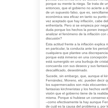
porque su mente la niega. Se trata de una 
entonces, que el gobierno no acierte a de
de un supuesto falso, que es, sencillame
económica sea eficaz en tanto su punto 
vez aceptado que hay inflación, cabe deb
enfrentarla. Pero si se empieza por nega
duda porque los hechos la ponen inequ
analizar el fenómeno de la inflación con
discusión?
Esta actitud frente a la inflación explic
en particular, la conducta ante los period
cualquiera que plantee una discrepancia
porque está inmerso en una concepción in
está sumergido en una burbuja de cristal
concuerda con sus deseos y sus fantasías
descalificado, desestimado.
Sucede, sin embargo, que, aunque el kirc
Fernández, Moreno, etc. pueden decir qu
los supermercados son más elocuentes qu
fantasías kirchneristas y los hechos veri
visión que el gobierno tiene de la reali
misma. Porque si hubiese un consenso e
–como efectivamente la hay aunque Fern
de cuál es la causa del problema y, por lo