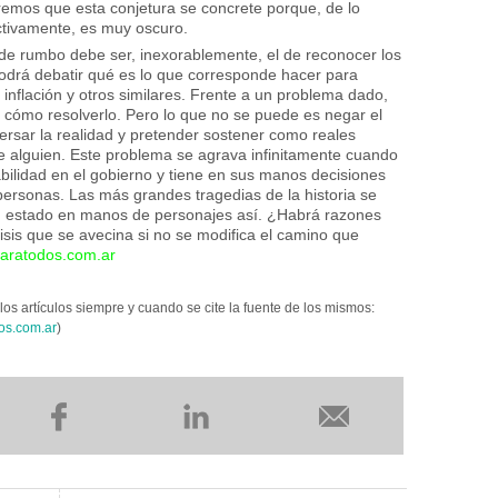
emos que esta conjetura se concrete porque, de lo
ectivamente, es muy oscuro.
 de rumbo debe ser, inexorablemente, el de reconocer los
podrá debatir qué es lo que corresponde hacer para
 inflación y otros similares. Frente a un problema dado,
e cómo resolverlo. Pero lo que no se puede es negar el
ersar la realidad y pretender sostener como reales
de alguien. Este problema se agrava infinitamente cuando
ilidad en el gobierno y tiene en sus manos decisiones
personas. Las más grandes tragedias de la historia se
n estado en manos de personajes así. ¿Habrá razones
isis que se avecina si no se modifica el camino que
aratodos.com.ar
los artículos siempre y cuando se cite la fuente de los mismos:
os.com.ar
)