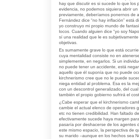
hay que discutir es si sucede lo que los
evidencia, no podemos siquiera abrir un
previamente, deberíamos ponernos de ac
Fernández dice “no hay inflación” está 
yo construyo mi propio mundo de fantasí
locos. Cuando alguien dice “yo soy Napo
sí una realidad que le es subjetivamente
objetivas.
Es sumamente grave lo que está ocurrie
cuya mentalidad consiste no en atenerse
simplemente, en negarlos. Si un indivi
no puede tener un accidente, está nega
aquello que él suponía que no puede ocur
kirchnerismo cree que no le puede suced
niega entidad al problema. Esa es la mej
con un descontrol generalizado, del cua
también el propio gobierno sufrirá el cost
¿Cabe esperar que el kirchnerismo camb
cambie el actual elenco de operadores 
etc no tienen credibilidad. Han faltado 
efectivamente sucede haya margen para 
pasaría por deshacerse de los agentes 
este mismo espacio, la perspectiva de q
su marido –aunque en los hechos sea Nés