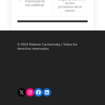
traicionaron
en los
sus palabras
próximos doce
meses
© 2024 Roberto Cachanosky | Todos los
derechos reservados
X
Instagram
Facebook
LinkedIn