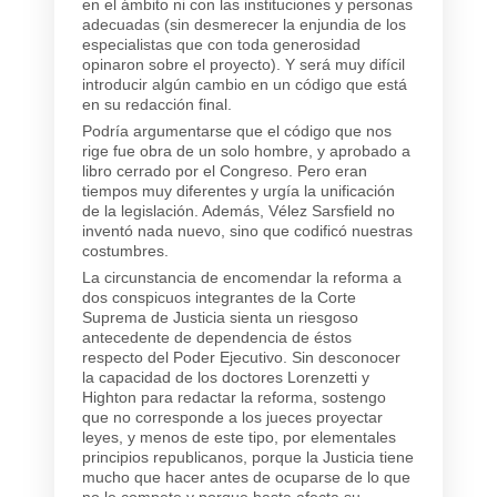
en el ámbito ni con las instituciones y personas
adecuadas (sin desmerecer la enjundia de los
especialistas que con toda generosidad
opinaron sobre el proyecto). Y será muy difícil
introducir algún cambio en un código que está
en su redacción final.
Podría argumentarse que el código que nos
rige fue obra de un solo hombre, y aprobado a
libro cerrado por el Congreso. Pero eran
tiempos muy diferentes y urgía la unificación
de la legislación. Además, Vélez Sarsfield no
inventó nada nuevo, sino que codificó nuestras
costumbres.
La circunstancia de encomendar la reforma a
dos conspicuos integrantes de la Corte
Suprema de Justicia sienta un riesgoso
antecedente de dependencia de éstos
respecto del Poder Ejecutivo. Sin desconocer
la capacidad de los doctores Lorenzetti y
Highton para redactar la reforma, sostengo
que no corresponde a los jueces proyectar
leyes, y menos de este tipo, por elementales
principios republicanos, porque la Justicia tiene
mucho que hacer antes de ocuparse de lo que
no le compete y porque hasta afecta su