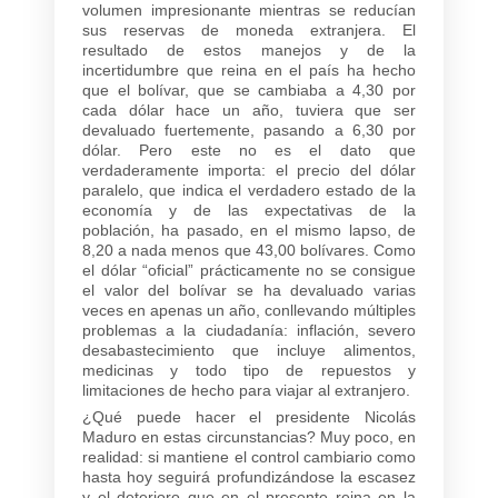
volumen impresionante mientras se reducían
sus reservas de moneda extranjera. El
resultado de estos manejos y de la
incertidumbre que reina en el país ha hecho
que el bolívar, que se cambiaba a 4,30 por
cada dólar hace un año, tuviera que ser
devaluado fuertemente, pasando a 6,30 por
dólar. Pero este no es el dato que
verdaderamente importa: el precio del dólar
paralelo, que indica el verdadero estado de la
economía y de las expectativas de la
población, ha pasado, en el mismo lapso, de
8,20 a nada menos que 43,00 bolívares. Como
el dólar “oficial” prácticamente no se consigue
el valor del bolívar se ha devaluado varias
veces en apenas un año, conllevando múltiples
problemas a la ciudadanía: inflación, severo
desabastecimiento que incluye alimentos,
medicinas y todo tipo de repuestos y
limitaciones de hecho para viajar al extranjero.
¿Qué puede hacer el presidente Nicolás
Maduro en estas circunstancias? Muy poco, en
realidad: si mantiene el control cambiario como
hasta hoy seguirá profundizándose la escasez
y el deterioro que en el presente reina en la