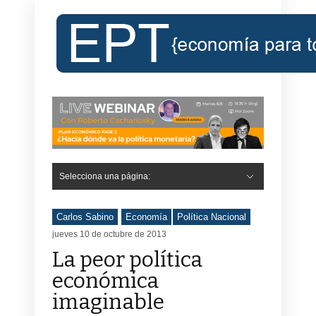
Selecciona una página:
Hide Navigation
Inicio
Roberto Cachanosky
Informe Económico Semanal de RC
Libros
Contacto
Registro
Carlos Sabino
Economía
Política Nacional
jueves 10 de octubre de 2013
La peor política
económica
imaginable