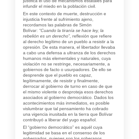
justifica el uso de mecanismos estatales para
infundir el miedo en la población civil.
En este contexto de muerte, destrucción e
injusticia frente al sufrimiento ajeno,
recordamos las palabras de Simón
Bolívar:
“Cuando la tiranía se hace ley, la
rebelión es un derecho”,
reflexión que refiere
al derecho legítimo de un pueblo a resistir a la
opresión. De esta manera, el libertador llevaba
a cabo una defensa a ultranza de los derechos
humanos más elementales y naturales, cuya
violación no se restringe, necesariamente, a
gobiernos de facto o usurpadores. De ello se
desprende que el pueblo es capaz,
legítimamente, de resistir y finalmente,
derrocar al gobierno de turno en caso de que
el mismo violente o desproteja esos derechos
asociados al gobierno democrático. Dados los
acontecimientos más inmediatos, es posible
vislumbrar que tal pensamiento ha cobrado
una vigencia inusitada en la tierra que Bolívar
contribuyó a liberar del yugo español.
El “gobierno democrático” es aquél cuya
legitimidad se basa en el consenso de los
gobernados, quienes son los soberanos