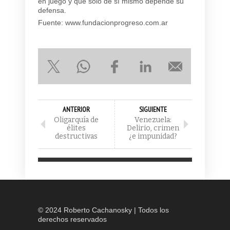
en juego y que sólo de sí mismo depende su
defensa.
Fuente: www.fundacionprogreso.com.ar
ANTERIOR
SIGUIENTE
Oligarquía de
Venezuela:
élites
Delirio, crimen
destructivas
¿e impunidad?
© 2024 Roberto Cachanosky | Todos los
derechos reservados