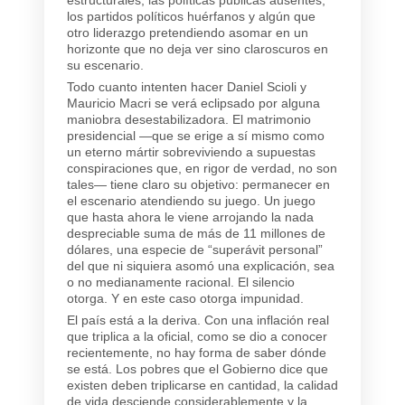
los partidos políticos huérfanos y algún que
otro liderazgo pretendiendo asomar en un
horizonte que no deja ver sino claroscuros en
su escenario.
Todo cuanto intenten hacer Daniel Scioli y
Mauricio Macri se verá eclipsado por alguna
maniobra desestabilizadora. El matrimonio
presidencial —que se erige a sí mismo como
un eterno mártir sobreviviendo a supuestas
conspiraciones que, en rigor de verdad, no son
tales— tiene claro su objetivo: permanecer en
el escenario atendiendo su juego. Un juego
que hasta ahora le viene arrojando la nada
despreciable suma de más de 11 millones de
dólares, una especie de “superávit personal”
del que ni siquiera asomó una explicación, sea
o no medianamente racional. El silencio
otorga. Y en este caso otorga impunidad.
El país está a la deriva. Con una inflación real
que triplica a la oficial, como se dio a conocer
recientemente, no hay forma de saber dónde
se está. Los pobres que el Gobierno dice que
existen deben triplicarse en cantidad, la calidad
de vida desciende considerablemente y la