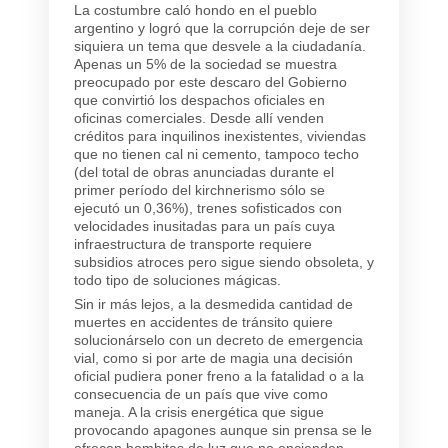
La costumbre caló hondo en el pueblo
argentino y logró que la corrupción deje de ser
siquiera un tema que desvele a la ciudadanía.
Apenas un 5% de la sociedad se muestra
preocupado por este descaro del Gobierno
que convirtió los despachos oficiales en
oficinas comerciales. Desde allí venden
créditos para inquilinos inexistentes, viviendas
que no tienen cal ni cemento, tampoco techo
(del total de obras anunciadas durante el
primer período del kirchnerismo sólo se
ejecutó un 0,36%), trenes sofisticados con
velocidades inusitadas para un país cuya
infraestructura de transporte requiere
subsidios atroces pero sigue siendo obsoleta, y
todo tipo de soluciones mágicas.
Sin ir más lejos, a la desmedida cantidad de
muertes en accidentes de tránsito quiere
solucionárselo con un decreto de emergencia
vial, como si por arte de magia una decisión
oficial pudiera poner freno a la fatalidad o a la
consecuencia de un país que vive como
maneja. A la crisis energética que sigue
provocando apagones aunque sin prensa se le
ofrecen bombitas de luz que no encienden