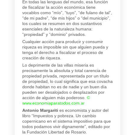
En todas las lenguas del mundo, esa función
de fiscalizar la acción económica tiene
vocablos como “mío”, “tuyo”, “de fulano de tal”,
“de mi padre”, “de mis hijos” o “del municipio”,
los cuales se resumen en dos sustantivos
esenciales de la naturaleza humana:
“propiedad” y “dominio” privados.
Cualquier acción para producir y consumir
riqueza es imposible sin que alguien pueda y
tenga el derecho a fiscalizar el proceso de
creación de riqueza.
Lo deprimente de las villas miseria es
precisamente la absoluta y total carencia de
propiedad privada, representada por un título
de propiedad, lo cual significa que esa covacha
donde habitan no es de nadie y un buen día
pueden ser desalojados o desplazados por
acción de alguien más poderoso.
©
www.economiaparatodos.com.ar
Antonio Margariti
es economista y autor del
libro “Impuestos y pobreza. Un cambio
copernicano en el sistema impositivo para que
todos podamos vivir dignamente”, editado por
la Fundación Libertad de Rosario.