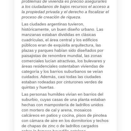
problemas de vivienda es preciso asegurarles
a los ciudadanos de bajos recursos el acceso a
la propiedad privada y el derecho a fiscalizar el
proceso de creación de riqueza.
Las ciudades argentinas tuvieron,
históricamente, un buen diseño urbano. Las
manzanas estaban divididas en clásicas
cuadrículas, el área central y los edificios
públicos eran de exquisita arquitectura, las
plazas y parques habían sido diseñados por
paisajistas de renombre mundial, las zonas
comerciales lucían atractivas, los bulevares y
áreas residenciales ostentaban viviendas de
categoría y los barrios suburbanos se veían
cuidados. Además, casi todas las ciudades
estaban rodeadas por cinturones verdes de
quintas y huertas.
Las personas humildes vivían en barrios del
suburbio, cuyas casas de una planta estaban
hechas con mampostería de ladrillos unidos
con mortero de cal y arena, mosaicos
calcáreos en patios y cocina, pisos de pinotea
con cámara de aire en los dormitorios y techos
de chapas de zinc o de ladrillos cargados
sobre la famosa bovedilla catalana.