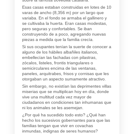
Esas casas estaban construidas en lotes de 10
varas de ancho (8,356 m) por un largo que
variaba. En el fondo se armaba el gallinero y
se cultivaba la huerta. Eran casas modestas,
pero seguras y confortables. Se iban
construyendo de a poco, agregando nuevas
piezas a medida que la familia crecía.
Si sus ocupantes tenían la suerte de conocer a
alguno de los hábiles albañiles italianos,
embellecían las fachadas con pilastras,
zócalos, listeles, frontis triangulares o
semicirculares encima de las ventanas,
paneles, arquitrabes, frisos y cornisas que les
otorgaban un aspecto sumamente atractivo.
Sin embargo, no existían las deprimentes villas
miserias que se multiplican hoy en día, donde
vive una multitud cada vez mayor de
ciudadanos en condiciones tan inhumanas que
ni los animales se les asemejan.
¿Por qué ha sucedido todo esto? ¿Qué han
hecho los sucesivos gobernantes para que las
familias tengan que vivir en covachas
inmundas, indignas de seres humanos?