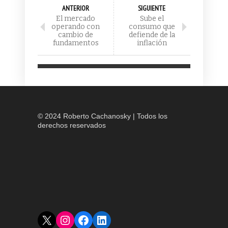
ANTERIOR
SIGUIENTE
El mercado
Sube el
operando con
consumo que
cambio de
defiende de la
fundamentos
inflación
© 2024 Roberto Cachanosky | Todos los
derechos reservados
X
Instagram
Facebook
LinkedIn