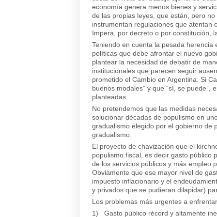
economía genera menos bienes y servici
de las propias leyes, que están, pero no
instrumentan regulaciones que atentan con
Impera, por decreto o por constitución, la
Teniendo en cuenta la pesada herencia e
políticas que debe afrontar el nuevo go
plantear la necesidad de debatir de ma
institucionales que parecen seguir ausen
prometido el Cambio en Argentina. Si C
buenos modales” y que “sí, se puede”, e
planteadas.
No pretendemos que las medidas necesar
solucionar décadas de populismo en unos
gradualismo elegido por el gobierno de p
gradualismo.
El proyecto de chavización que el kirchn
populismo fiscal, es decir gasto público p
de los servicios públicos y más empleo pú
Obviamente que ese mayor nivel de gasto
impuesto inflacionario y el endeudamient
y privados que se pudieran dilapidar) para 
Los problemas más urgentes a enfrentar,
1) Gasto público récord y altamente ine