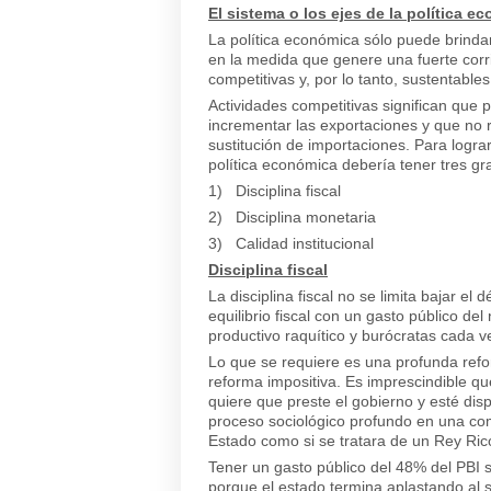
El sistema o los ejes de la política e
La política económica sólo puede brindar
en la medida que genere una fuerte corri
competitivas y, por lo tanto, sustentables
Actividades competitivas significan que 
incrementar las exportaciones y que no r
sustitución de importaciones. Para lograr
política económica debería tener tres gr
1) Disciplina fiscal
2) Disciplina monetaria
3) Calidad institucional
Disciplina fiscal
La disciplina fiscal no se limita bajar el 
equilibrio fiscal con un gasto público del 
productivo raquítico y burócratas cada v
Lo que se requiere es una profunda refo
reforma impositiva. Es imprescindible qu
quiere que preste el gobierno y esté dis
proceso sociológico profundo en una com
Estado como si se tratara de un Rey Ric
Tener un gasto público del 48% del PBI si
porque el estado termina aplastando al 