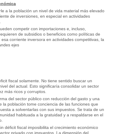
conómica
le a la población un nivel de vida material más elevado
ente de inversiones, en especial en actividades
.
pueden competir con importaciones e, incluso,
equieren de subsidios o beneficios como políticas de
 esa corriente inversora en actividades competitivas, la
andes ejes
déficit fiscal solamente. No tiene sentido buscar un
nivel del actual. Esto significaría consolidar un sector
ez más ricos y corruptos.
rma del sector público con reducción del gasto y una
e la población tome conciencia de las funciones que
puesta a solventarlas con sus impuestos. Se trata de un
unidad habituada a la gratuidad y a respaldarse en el
o.
n déficit fiscal imposibilita el crecimiento económico
sector privado con impuestos. La dimensión del