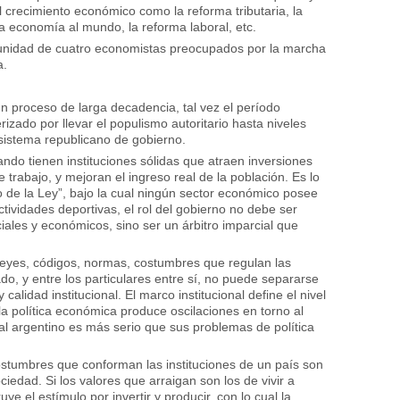
 crecimiento económico como la reforma tributaria, la
la economía al mundo, la reforma laboral, etc.
omunidad de cuatro economistas preocupados por la marcha
a.
n proceso de larga decadencia, tal vez el período
izado por llevar el populismo autoritario hasta niveles
 sistema republicano de gobierno.
do tienen instituciones sólidas que atraen inversiones
trabajo, y mejoran el ingreso real de la población. Es lo
de la Ley”, bajo la cual ningún sector económico posee
actividades deportivas, el rol del gobierno no debe ser
ciales y económicos, sino ser un árbitro imparcial que
 leyes, códigos, normas, costumbres que regulan las
tado, y entre los particulares entre sí, no puede separarse
calidad institucional. El marco institucional define el
nivel
(la política económica produce oscilaciones
en torno
al
nal argentino es más serio que sus problemas de política
costumbres que conforman las instituciones de un país son
ciedad. Si los valores que arraigan son los de vivir a
uye el estímulo por invertir y producir, con lo cual la