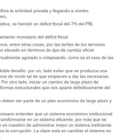
xia la actividad privada y llegando a niveles
nes,
tiva, se heredó un déficit fiscal del 7% del PBI,
iamiento monetario del déficit fiscal
vos, entre otras cosas, por las tarifas de los servicios
os elevado en términos de tipo de cambio oficial
virtualmente agotado o colapsando, como es el caso de las
doble desafío: por un, lado evitar que se produzca una
elativos de modo tal de que empiecen a dar las necesarias
 Por otro lado, iniciar un camino de largo plazo de
ormas estructurales que nos aparte definitivamente del
k deben ser parte de un plan económico de largo plazo y
cesario entender que un sistema económico institucional
ransformarse en un sistema eficiente, por más que se
o es cuestión de administrar mejor un sistema ineficiente
ca la corrupción. La clave está en cambiar el sistema no
.