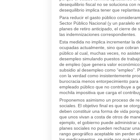
desequilibrio fiscal no se soluciona con 
desequilibrio implica tener que replantea
Para reducir el gasto público considera
Sector Público Nacional (y un paralelo en
planes de retiro anticipado, el cierre de
las indemnizaciones correspondientes.
Esta medida no implica incrementar la 
ocupadas actualmente, sino que cobran
público al cual, muchas veces, no asist
desempleo simulando puestos de trabajo
de empleo (que genera valor económico) c
subsidio al desempleo como “empleo”. 
con la verdad como insistentemente proc
burocracia menos entorpecimiento para 
empleado público que no contribuye a ge
mochila impositiva que carga el contribu
Proponemos asimismo un proceso de re 
sociales. El objetivo final es que se ot
deben constituir una forma de vida porque
que unos vivan a costa de otros de man
ejemplo, el gobierno puede administrar un
planes sociales no pueden rechazar una 
rango geográfico aceptable sin perder el 
los medicamentos, se mide por qué tan 