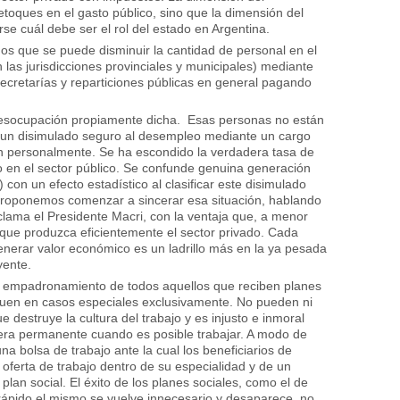
retoques en el gasto público, sino que la dimensión del
rse cuál debe ser el rol del estado en Argentina.
mos que se puede disminuir la cantidad de personal en el
 las jurisdicciones provinciales y municipales) mediante
 secretarías y reparticiones públicas en general pagando
desocupación propiamente dicha. Esas personas no están
 un disimulado seguro al desempleo mediante un cargo
en personalmente. Se ha escondido la verdadera tasa de
 en el sector público. Se confunde genuina generación
on un efecto estadístico al clasificar este disimulado
Proponemos comenzar a sincerar esa situación, hablando
lama el Presidente Macri, con la ventaja que, a menor
que produzca eficientemente el sector privado. Cada
nerar valor económico es un ladrillo más en la ya pesada
yente.
empadronamiento de todos aquellos que reciben planes
orguen en casos especiales exclusivamente. No pueden ni
 destruye la cultura del trabajo y es injusto e inmoral
era permanente cuando es posible trabajar. A modo de
a bolsa de trabajo ante la cual los beneficiarios de
oferta de trabajo dentro de su especialidad y de un
plan social. El éxito de los planes sociales, como el de
rápido el mismo se vuelve innecesario y desaparece, no