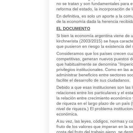
no se tratan y son fundamentales para el
reforma del estado, la incorporación de 
En definitiva, es solo un aporte a la c
de la economía dada la herencia recibid
EL DOCUMENTO
Si bien la economía argentina viene de u
kirchnerista (2003/2015) se haya caracter
que pusieron en riesgo la existencia del
Consideramos que los países crecen cuan
competitivas, generan nuevos puestos de 
que habitualmente se denomina “Imperio 
privilegios institucionales. Como en las 
administrar beneficios entre sectores so
facilite el desarrollo de sus ciudadanos.
Debido a que esas instituciones son las
relaciones entre los particulares y el es
la relación entre crecimiento económico y 
de riqueza en el largo plazo de un país 
nivel de riqueza.) El problema institucio
económica.
A su vez, las leyes, códigos, normas y 
fruto de los valores que imperan en la so
costa del fruto del trabajo ajeno, se destr