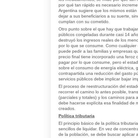
por qué tan rápido es necesario incremen
Argentina sugiere que los mismos están
dejar a sus beneficiarios a su suerte, si
cumplan con su cometido.
Otro punto sobre el que hay que trabajar 
públicos congeladas durante casi 14 añ
destruyó los ingresos reales de los meno
por lo que se consume. Como cualquier ot
puede pedir a las familias y empresas q
precio final tiene incorporado una feroz 
pagar por lo que consume, pero el estado
sobre el consumo de energía eléctrica, 
contrapartida una reducción del gasto pú
servicios públicos debe implicar bajar i
El proceso de reestructuración del esta
recorrer el camino lo antes posible, tran
(parciales y totales) y los caminos para 
debe hacerse explícita esa finalidad de mo
creados.
Política tributaria
El principio básico de la política tribu
sencillos de liquidar. En vez de concent
de la población, se debe buscar aplicar 