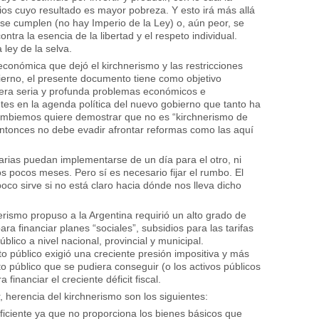
os cuyo resultado es mayor pobreza. Y esto irá más allá
 se cumplen (no hay Imperio de la Ley) o, aún peor, se
tra la esencia de la libertad y el respeto individual.
 ley de la selva.
conómica que dejó el kirchnerismo y las restricciones
bierno, el presente documento tiene como objetivo
nera seria y profunda problemas económicos e
tes en la agenda política del nuevo gobierno que tanto ha
ambiemos quiere demostrar que no es “kirchnerismo de
ntonces no debe evadir afrontar reformas como las aquí
ias puedan implementarse de un día para el otro, ni
 pocos meses. Pero sí es necesario fijar el rumbo. El
oco sirve si no está claro
hacia dónde
nos lleva dicho
erismo propuso a la Argentina requirió un alto grado de
ara financiar planes “sociales”, subsidios para las tarifas
blico a nivel nacional, provincial y municipal.
 público exigió una creciente presión impositiva y más
o público que se pudiera conseguir (o los activos públicos
financiar el creciente déficit fiscal.
 herencia del kirchnerismo son los siguientes:
ficiente ya que no proporciona los bienes básicos que