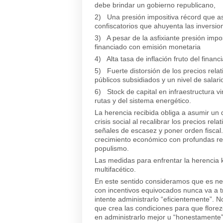
debe brindar un gobierno republicano,
2) Una presión impositiva récord que asfi
confiscatorios que ahuyenta las inversio
3) A pesar de la asfixiante presión imposi
financiado con emisión monetaria
4) Alta tasa de inflación fruto del financ
5) Fuerte distorsión de los precios relati
públicos subsidiados y un nivel de salari
6) Stock de capital en infraestructura 
rutas y del sistema energético.
La herencia recibida obliga a asumir un 
crisis social al recalibrar los precios r
señales de escasez y poner orden fiscal.
crecimiento económico con profundas ref
populismo.
Las medidas para enfrentar la herencia 
multifacético.
En este sentido consideramos que es ne
con incentivos equivocados nunca va a t
intente administrarlo “eficientemente”. N
que crea las condiciones para que florez
en administrarlo mejor u “honestamente”