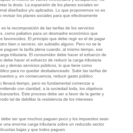
tar la dosis. La expansión de los planes sociales en
 mal diseñados y/o aplicados. Lo que proponemos no es
no revisar los planes sociales para que efectivamente
es la recomposición de las tarifas de los servicios
os, como paliativo para un desmadre económico que
s favorecidos. El principio que debe regir es el de pagar
ro bien o servicio; sin subsidio alguno. Pero no se le
ue paguen la tarifa plena cuando, al mismo tiempo, ese
carga tributaria. El consumidor debe hacer el esfuerzo de
 debe hacer el esfuerzo de reducir la carga tributaria
gas y demás servicios públicos, lo que tiene como
blico para no quedar desbalanceado. Subir las tarifas de
mpuestos y, en consecuencia, reducir gasto público.
do llevará tiempo, pero es fundamental comenzar a
smitiendo con claridad, a la sociedad toda, los objetivos
alcanzarlos. Este proceso debe ser a favor de la gente y
do tal de debilitar la resistencia de los intereses
taria debe ser que muchos paguen poco y los impuestos sean
rar una enorme carga tributaria sobre un reducido sector
alícuotas bajas y que todos paguen.