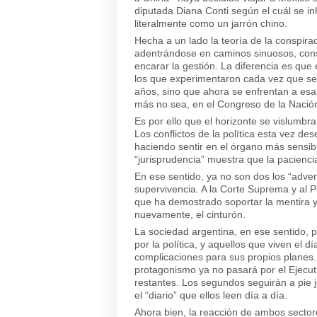
diputada Diana Conti según el cuál se in
literalmente como un jarrón chino.
Hecha a un lado la teoría de la conspira
adentrándose en caminos sinuosos, cons
encarar la gestión. La diferencia es que
los que experimentaron cada vez que se 
años, sino que ahora se enfrentan a esa
más no sea, en el Congreso de la Nació
Es por ello que el horizonte se vislumbr
Los conflictos de la política esta vez 
haciendo sentir en el órgano más sensible
“jurisprudencia” muestra que la pacienci
En ese sentido, ya no son dos los “adver
supervivencia. A la Corte Suprema y al 
que ha demostrado soportar la mentira y 
nuevamente, el cinturón.
La sociedad argentina, en ese sentido, 
por la política, y aquellos que viven el 
complicaciones para sus propios planes
protagonismo ya no pasará por el Ejecut
restantes. Los segundos seguirán a pie ju
el “diario” que ellos leen día a día.
Ahora bien, la reacción de ambos sectore