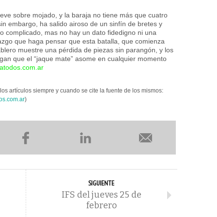
ueve sobre mojado, y la baraja no tiene más que cuatro
in embargo, ha salido airoso de un sinfín de bretes y
to complicado, mas no hay un dato fidedigno ni una
razgo que haga pensar que esta batalla, que comienza
ablero muestre una pérdida de piezas sin parangón, y los
agan que el “jaque mate” asome en cualquier momento
atodos.com.ar
los artículos siempre y cuando se cite la fuente de los mismos:
os.com.ar
)
SIGUIENTE
IFS del jueves 25 de
febrero