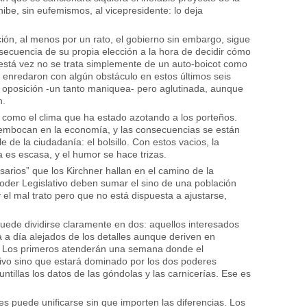
hibe, sin eufemismos, al vicepresidente: lo deja
ción, al menos por un rato, el gobierno sin embargo, sigue
ecuencia de su propia elección a la hora de decidir cómo
 está vez no se trata simplemente de un auto-boicot como
enredaron con algún obstáculo en estos últimos seis
 oposición -un tanto maniquea- pero aglutinada, aunque
n.
a como el clima que ha estado azotando a los porteños.
desembocan en la economía, y las consecuencias se están
 de la ciudadanía: el bolsillo. Con estos vacios, la
a es escasa, y el humor se hace trizas.
sarios” que los Kirchner hallan en el camino de la
Poder Legislativo deben sumar el sino de una población
el mal trato pero que no está dispuesta a ajustarse,
puede dividirse claramente en dos: aquellos interesados
día a día alejados de los detalles aunque deriven en
. Los primeros atenderán una semana donde el
ivo sino que estará dominado por los dos poderes
ntillas los datos de las góndolas y las carnicerías. Ese es
s puede unificarse sin que importen las diferencias. Los