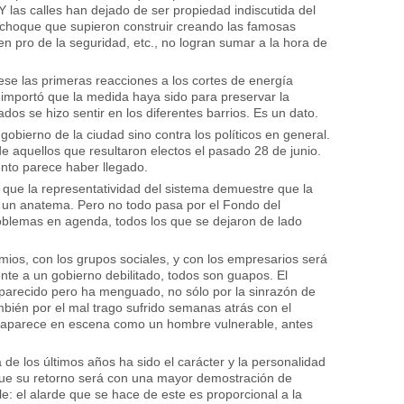
 Y las calles han dejado de ser propiedad indiscutida del
 choque que supieron construir creando las famosas
n pro de la seguridad, etc., no logran sumar a la hora de
se las primeras reacciones a los cortes de energía
 importó que la medida haya sido para preservar la
cados se hizo sentir en los diferentes barrios. Es un dato.
 gobierno de la ciudad sino contra los políticos en general.
 aquellos que resultaron electos el pasado 28 de junio.
nto parece haber llegado.
que la representatividad del sistema demuestre que la
 un anatema. Pero no todo pasa por el Fondo del
oblemas en agenda, todos los que se dejaron de lado
emios, con los grupos sociales, y con los empresarios será
nte a un gobierno debilitado, todos son guapos. El
parecido pero ha menguado, no sólo por la sinrazón de
mbién por el mal trago sufrido semanas atrás con el
io aparece en escena como un hombre vulnerable, antes
na de los últimos años ha sido el carácter y la personalidad
r que su retorno será con una mayor demostración de
: el alarde que se hace de este es proporcional a la