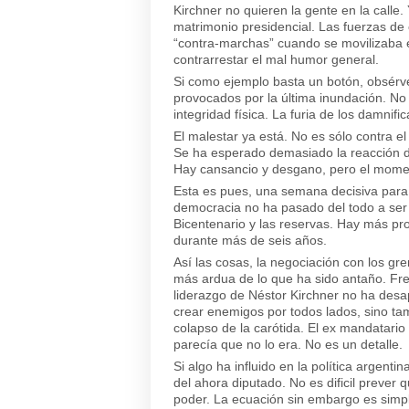
Kirchner no quieren la gente en la calle.
matrimonio presidencial. Las fuerzas de
“contra-marchas” cuando se movilizaba e
contrarrestar el mal humor general.
Si como ejemplo basta un botón, obsérve
provocados por la última inundación. No
integridad física. La furia de los damnifi
El malestar ya está. No es sólo contra el
Se ha esperado demasiado la reacción de
Hay cansancio y desgano, pero el mome
Esta es pues, una semana decisiva para 
democracia no ha pasado del todo a ser
Bicentenario y las reservas. Hay más pr
durante más de seis años.
Así las cosas, la negociación con los gr
más ardua de lo que ha sido antaño. Fre
liderazgo de Néstor Kirchner no ha desa
crear enemigos por todos lados, sino ta
colapso de la carótida. El ex mandatar
parecía que no lo era. No es un detalle.
Si algo ha influido en la política argenti
del ahora diputado. No es dificil preve
poder. La ecuación sin embargo es simple