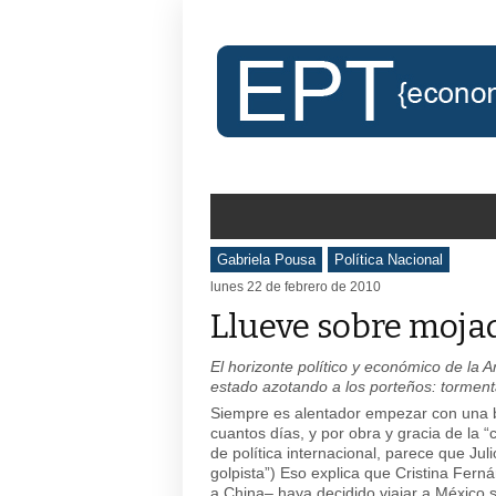
Gabriela Pousa
Política Nacional
lunes 22 de febrero de 2010
Llueve sobre moja
El horizonte político y económico de la 
estado azotando a los porteños: tormenta
Siempre es alentador empezar con una b
cuantos días, y por obra y gracia de la 
de política internacional, parece que Jul
golpista”) Eso explica que Cristina Fer
a China– haya decidido viajar a México s