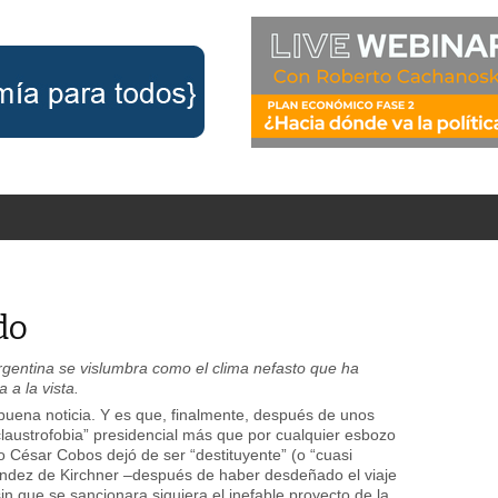
do
Argentina se vislumbra como el clima nefasto que ha
 a la vista.
uena noticia. Y es que, finalmente, después de unos
“claustrofobia” presidencial más que por cualquier esbozo
io César Cobos dejó de ser “destituyente” (o “cuasi
nández de Kirchner –después de haber desdeñado el viaje
in que se sancionara siquiera el inefable proyecto de la