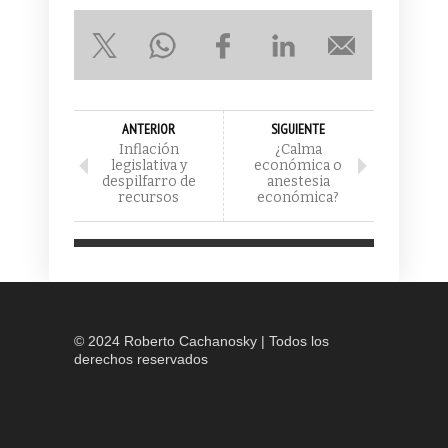
ANTERIOR
SIGUIENTE
Inflación
¿Calma
legislativa y
económica o
despilfarro de
anestesia
recursos
económica?
© 2024 Roberto Cachanosky | Todos los
derechos reservados