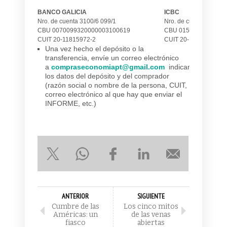
BANCO GALICIA
ICBC
Nro. de cuenta 3100/6 099/1
Nro. de cuenta 0521/
CBU 0070099320000003100619
CBU 0150521402000
CUIT 20-11815972-2
CUIT 20-11815972-2
Una vez hecho el depósito o la
transferencia, envíe un correo electrónico
a
compraseconomiapt@gmail.com
indicando:
los datos del depósito y del comprador
(razón social o nombre de la persona, CUIT,
correo electrónico al que hay que enviar el
INFORME, etc.)
ANTERIOR
SIGUIENTE
Cumbre de las
Los cinco mitos
Américas: un
de las venas
fiasco
abiertas