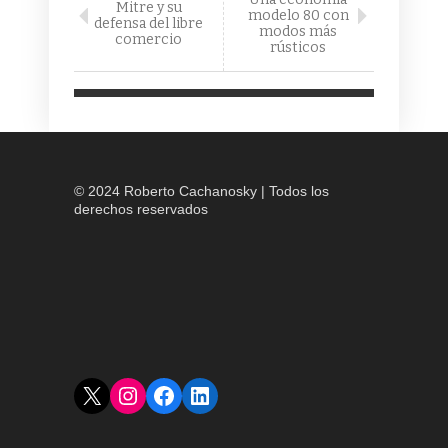
Mitre y su
modelo 80 con
defensa del libre
modos más
comercio
rústicos
© 2024 Roberto Cachanosky | Todos los
derechos reservados
X
Instagram
Facebook
LinkedIn