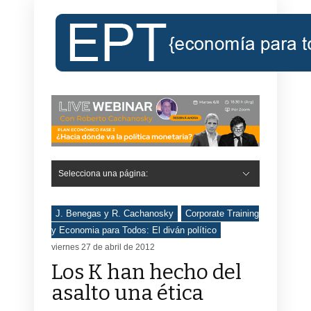
Selecciona una página:
J. Benegas y R. Cachanosky
Corporate Training
y Economia para Todos: El diván político
viernes 27 de abril de 2012
Los K han hecho del
asalto una ética