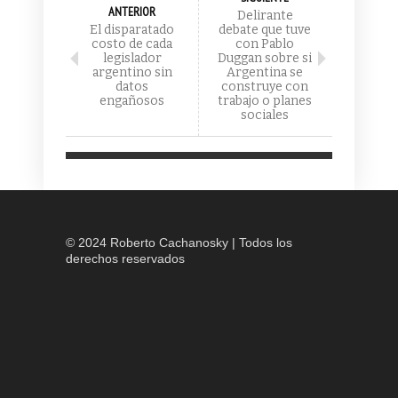
ANTERIOR
Delirante
El disparatado
debate que tuve
costo de cada
con Pablo
legislador
Duggan sobre si
argentino sin
Argentina se
datos
construye con
engañosos
trabajo o planes
sociales
© 2024 Roberto Cachanosky | Todos los
derechos reservados