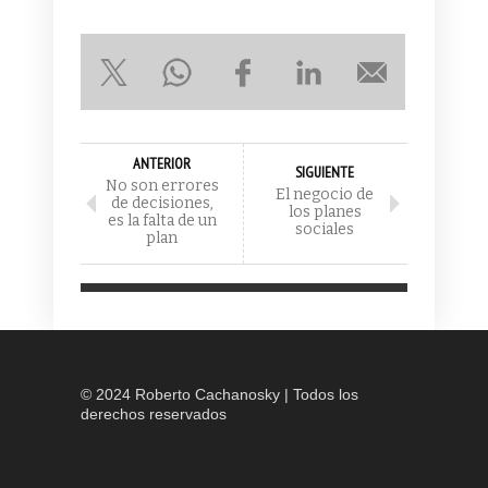
ANTERIOR
SIGUIENTE
No son errores
El negocio de
de decisiones,
los planes
es la falta de un
sociales
plan
© 2024 Roberto Cachanosky | Todos los
derechos reservados