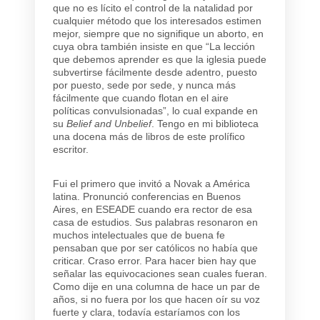
que no es lícito el control de la natalidad por
cualquier método que los interesados estimen
mejor, siempre que no signifique un aborto, en
cuya obra también insiste en que “La lección
que debemos aprender es que la iglesia puede
subvertirse fácilmente desde adentro, puesto
por puesto, sede por sede, y nunca más
fácilmente que cuando flotan en el aire
políticas convulsionadas”, lo cual expande en
su
Belief and Unbelief
. Tengo en mi biblioteca
una docena más de libros de este prolífico
escritor.
Fui el primero que invitó a Novak a América
latina. Pronunció conferencias en Buenos
Aires, en ESEADE cuando era rector de esa
casa de estudios. Sus palabras resonaron en
muchos intelectuales que de buena fe
pensaban que por ser católicos no había que
criticar. Craso error. Para hacer bien hay que
señalar las equivocaciones sean cuales fueran.
Como dije en una columna de hace un par de
años, si no fuera por los que hacen oír su voz
fuerte y clara, todavía estaríamos con los