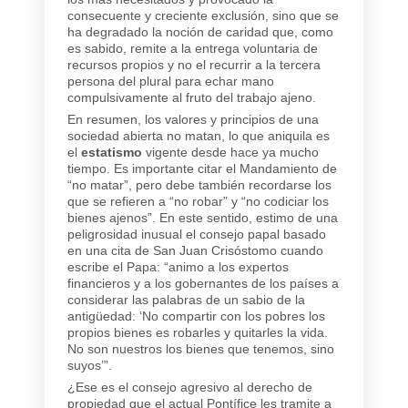
consecuente y creciente exclusión, sino que se
ha degradado la noción de caridad que, como
es sabido, remite a la entrega voluntaria de
recursos propios y no el recurrir a la tercera
persona del plural para echar mano
compulsivamente al fruto del trabajo ajeno.
En resumen, los valores y principios de una
sociedad abierta no matan, lo que aniquila es
el
estatismo
vigente desde hace ya mucho
tiempo. Es importante citar el Mandamiento de
“no matar”, pero debe también recordarse los
que se refieren a “no robar” y “no codiciar los
bienes ajenos”. En este sentido, estimo de una
peligrosidad inusual el consejo papal basado
en una cita de San Juan Crisóstomo cuando
escribe el Papa: “animo a los expertos
financieros y a los gobernantes de los países a
considerar las palabras de un sabio de la
antigüedad: ‘No compartir con los pobres los
propios bienes es robarles y quitarles la vida.
No son nuestros los bienes que tenemos, sino
suyos’”.
¿Ese es el consejo agresivo al derecho de
propiedad que el actual Pontífice les tramite a