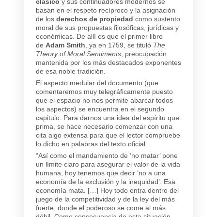
clásico
y sus continuadores modernos se
basan en el respeto recíproco y la asignación
de los
derechos de propiedad
como sustento
moral de sus propuestas filosóficas, jurídicas y
económicas. De allí es que el primer libro
de
Adam Smith
, ya en 1759, se tituló
The
Theory of Moral Sentiments
, preocupación
mantenida por los más destacados exponentes
de esa noble tradición.
El aspecto medular del documento (que
comentaremos muy telegráficamente puesto
que el espacio no nos permite abarcar todos
los aspectos) se encuentra en el segundo
capitulo. Para darnos una idea del espíritu que
prima, se hace necesario comenzar con una
cita algo extensa para que el lector compruebe
lo dicho en palabras del texto oficial.
“Así como el mandamiento de ‘no matar’ pone
un límite claro para asegurar el valor de la vida
humana, hoy tenemos que decir ‘no a una
economía de la exclusión y la inequidad’. Esa
economía mata. […] Hoy todo entra dentro del
juego de la competitividad y de la ley del más
fuerte, donde el poderoso se come al más
débil. Como consecuencia de esta situación,