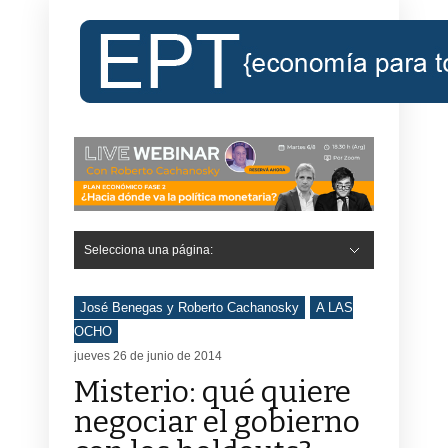
Selecciona una página:
Hide Navigation
Inicio
Roberto Cachanosky
Informe Económico Semanal de RC
Libros
Contacto
Registro
José Benegas y Roberto Cachanosky
A LAS
OCHO
jueves 26 de junio de 2014
Misterio: qué quiere
negociar el gobierno