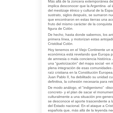
Más allá de la zoncera extemporánea de
implica desconocer que la Argentina -al 
del mestizaje étnico y cultural de la Esp
sustrato, siglos después, se sumaron n
que encontraron en estas tierras una ac
fruto del mismo carácter de la conquista 
figura de Colón.
De hecho, hasta donde sabemos, los an
primera línea, y motorizan estas antojadiz
Cristóbal Colón.
Hoy tenemos en el Viejo Continente un ej
económica está revelando que Europa pa
de amnesia o mala conciencia histórica.
una “guetoízación” del mapa social -en n
plena integración de esas comunidades a 
raíz cristiana en la Constitución Europe
Juan Pablo II, ha debilitado su unidad cul
definitiva, la cohesión necesaria para r
De modo análogo, el “indigenismo” -disc
concreto- y el plan de sacar el monument
culturalmente a una situación pre-gener
se desconoce el aporte trascendente a la
del Estado nacional. En el ataque a Crist
española que, más allá de la leyenda ne