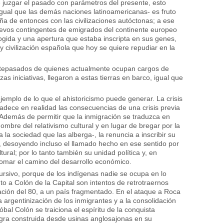
 juzgar el pasado con parámetros del presente, esto
igual que las demás naciones latinoamericanas- es fruto
aña de entonces con las civilizaciones autóctonas; a ese
uevos contingentes de emigrados del continente europeo
ogida y una apertura que estaba inscripta en sus genes,
y civilización española que hoy se quiere repudiar en la
tepasados de quienes actualmente ocupan cargos de
as iniciativas, llegaron a estas tierras en barco, igual que
emplo de lo que el ahistoricismo puede generar. La crisis
dece en realidad las consecuencias de una crisis previa
 Además de permitir que la inmigración se traduzca en
ombre del relativismo cultural y en lugar de bregar por la
la sociedad que las alberga-, la renuncia a inscribir su
a, desoyendo incluso el llamado hecho en ese sentido por
tural; por lo tanto también su unidad política y, en
etomar el camino del desarrollo económico.
ursivo, porque de los indígenas nadie se ocupa en lo
o a Colón de la Capital son intentos de retrotraernos
ación del 80, a un país fragmentado. En el ataque a Roca
 argentinización de los inmigrantes y a la consolidación
óbal Colón se traiciona el espíritu de la conquista
gra construida desde usinas anglosajonas en su