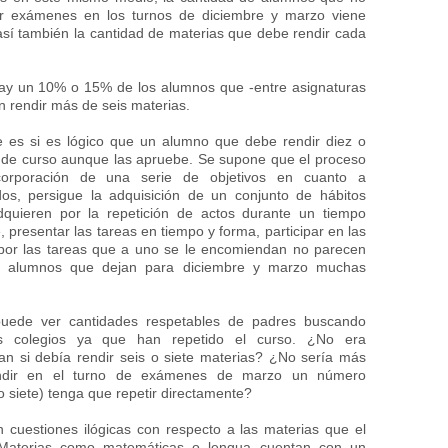
ir exámenes en los turnos de diciembre y marzo viene
 también la cantidad de materias que debe rendir cada
ay un 10% o 15% de los alumnos que -entre asignaturas
en rendir más de seis materias.
 es si es lógico que un alumno que debe rendir diez o
 de curso aunque las apruebe. Se supone que el proceso
corporación de una serie de objetivos en cuanto a
dos, persigue la adquisición de un conjunto de hábitos
dquieren por la repetición de actos durante un tiempo
, presentar las tareas en tiempo y forma, participar en las
 por las tareas que a uno se le encomiendan no parecen
 los alumnos que dejan para diciembre y marzo muchas
puede ver cantidades respetables de padres buscando
os colegios ya que han repetido el curso. ¿No era
ran si debía rendir seis o siete materias? ¿No sería más
endir en el turno de exámenes de marzo un número
 siete) tenga que repetir directamente?
cuestiones ilógicas con respecto a las materias que el
 Materias como matemáticas o lengua cuentan con un