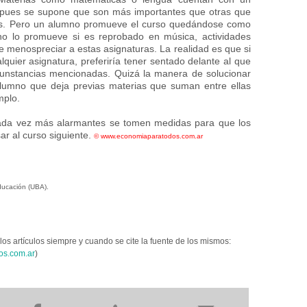
, pues se supone que son más importantes que otras que
s. Pero un alumno promueve el curso quedándose como
no lo promueve si es reprobado en música, actividades
de menospreciar a estas asignaturas. La realidad es que si
quier asignatura, preferiría tener sentado delante al que
cunstancias mencionadas. Quizá la manera de solucionar
alumno que deja previas materias que suman entre ellas
mplo.
ada vez más alarmantes se tomen medidas para que los
r al curso siguiente.
©
www.economiaparatodos.com.ar
ducación (UBA).
los artículos siempre y cuando se cite la fuente de los mismos:
os.com.ar
)