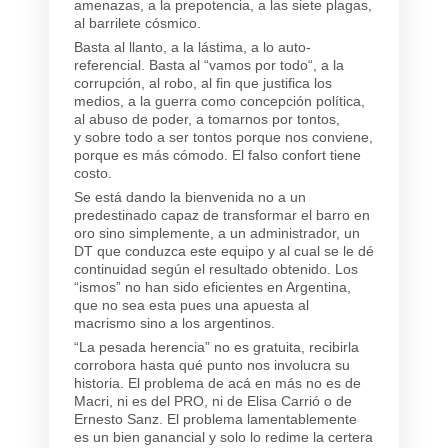
amenazas, a la prepotencia, a las siete plagas,
al barrilete cósmico.
Basta al llanto, a la lástima, a lo auto-
referencial.
Basta al “
vamos por todo
“
, a la
corrupción, al robo, al fin que justifica los
medios, a la guerra como concepción política,
al abuso de poder, a tomarnos por tontos,
y
sobre todo a ser tontos porque nos conviene,
porque es más cómodo. El falso confort tiene
costo.
Se está dando la bienvenida no a un
predestinado capaz de transformar el barro en
oro sino simplemente, a un administrador, un
DT que conduzca este equipo y al cual se le dé
continuidad según el resultado obtenido. Los
“ismos” no han sido eficientes en Argentina,
que no sea esta pues una apuesta al
macrismo sino a los argentinos.
“La pesada herencia”
no es gratuita
, recibirla
corrobora hasta qué punto nos involucra su
historia. El problema de acá en más no es de
Macri, ni es del PRO, ni de Elisa Carrió o de
Ernesto Sanz.
El problema lamentablemente
es un bien ganancial y solo lo redime la certera