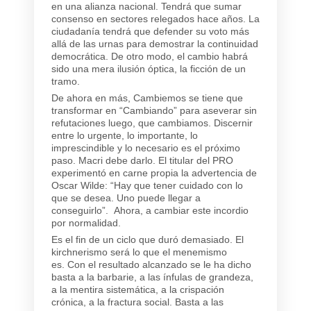
en una alianza nacional.
Tendrá que sumar
consenso en sectores relegados hace años.
La
ciudadanía tendrá que defender su voto más
allá de las urnas
para demostrar la continuidad
democrática. De otro modo, el cambio habrá
sido una mera ilusión óptica, la ficción de un
tramo.
D
e ahora en más, Cambiemos se tiene que
transformar en “Cambiando” para aseverar sin
refutaciones luego, que cambiamos.
Discernir
entre lo urgente, lo importante, lo
imprescindible y lo necesario es el próximo
paso. Macri debe darlo. El titular del PRO
experimentó en carne propia la advertencia de
Oscar Wilde: “
Hay que tener cuidado con lo
que se desea. Uno puede llegar a
conseguirlo”.
Ahora, a cambiar este incordio
por normalidad.
Es el fin de un ciclo que duró demasiado.
El
kirchnerismo será lo que el menemismo
es.
Con el resultado alcanzado se le ha dicho
basta a la barbarie, a las ínfulas de grandeza,
a la mentira sistemática, a la crispación
crónica, a la fractura social. Basta a las