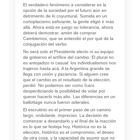
El verdadero fenómeno a considerar es la
opción de la sociedad por el futuro aún en
detrimento de lo coyuntural. Sumida en un
cortoplacismo asfixiante, la gente eligió ir más
allá.
Ahora está en juego su tolerancia, ahora
deberá demostrar, amén de comprar
Cambiemos, que se entendió el por qué de la
conjugación del verbo.
No será solo el Presidente electo ni su equipo
de gobierno el artífice del cambio
.
El plural no
es antojadizo ni casual: los individualismos nos
trajeron hasta acá. A la Argentina grande se
llega con unión y paciencia. Si alguien cree
que el cambio es el resultado de la elección,
perdió
. No podemos ser como Ícaro
desperdiciando la posibilidad de volar por
querer hacerlo más alto. Las diferencias en un
ballottage nunca fueron siderales.
El escrutinio es el primer paso de un camino
largo, ondulante, impreciso. La decisión de
comenzar a desandarlo y el final de la inacción
es lo que se festeja hoy.
Histórica no es la
elección, histórico es el compromiso, el deseo
de otra cosa, y la capacidad de asumir que no