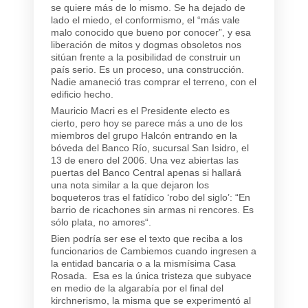
se quiere más de lo mismo.
Se ha dejado de
lado el miedo, el conformismo, el “
más vale
malo conocido que bueno por conocer”
, y esa
liberación de mitos y dogmas obsoletos nos
sitúan frente a la posibilidad de construir un
país serio.
Es un proceso, una construcción.
Nadie amaneció tras comprar el terreno, con el
edificio hecho.
Mauricio Macri es el Presidente electo
es
cierto, pero hoy se parece más a uno de los
miembros del grupo Halcón entrando en la
bóveda del Banco Río, sucursal San Isidro, el
13 de enero del 2006.
Una vez abiertas las
puertas del Banco Central apenas si hallará
una nota similar a la que dejaron los
boqueteros tras el fatídico ‘robo del siglo’: “
En
barrio de ricachones sin armas ni rencores. Es
sólo plata, no amores
“.
Bien podría ser ese el texto que reciba a los
funcionarios de Cambiemos cuando ingresen a
la entidad bancaria o a la mismísima Casa
Rosada.
Esa es la única tristeza que subyace
en medio de la algarabía por el final del
kirchnerismo, la misma que se experimentó al