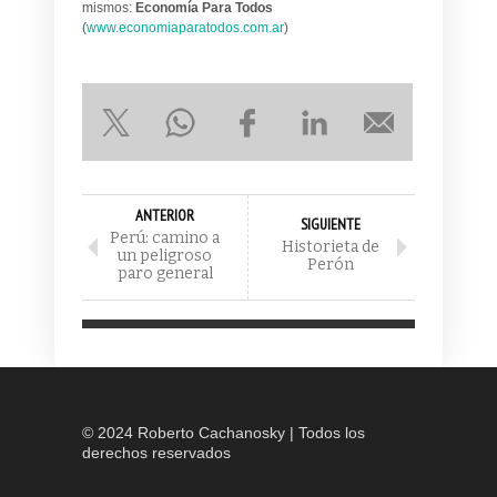
mismos:
Economía Para Todos
(
www.economiaparatodos.com.ar
)
ANTERIOR
SIGUIENTE
Perú: camino a
Historieta de
un peligroso
Perón
paro general
© 2024 Roberto Cachanosky | Todos los
derechos reservados