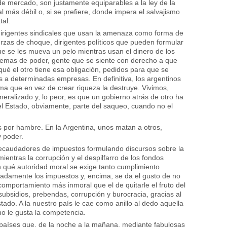
de mercado, son justamente equiparables a la ley de la
l más débil o, si se prefiere, donde impera el salvajismo
tal.
 dirigentes sindicales que usan la amenaza como forma de
erzas de choque, dirigentes políticos que pueden formular
e se les mueva un pelo mientras usan el dinero de los
uemas de poder, gente que se siente con derecho a que
rqué el otro tiene esa obligación, pedidos para que se
s a determinadas empresas. En definitiva, los argentinos
ma que en vez de crear riqueza la destruye. Vivimos,
eralizado y, lo peor, es que un gobierno atrás de otro ha
el Estado, obviamente, parte del saqueo, cuando no el
s por hambre. En la Argentina, unos matan a otros,
 poder.
ecaudadores de impuestos formulando discursos sobre la
ientras la corrupción y el despilfarro de los fondos
n qué autoridad moral se exige tanto cumplimiento
aradamente los impuestos y, encima, se da el gusto de no
omportamiento más inmoral que el de quitarle el fruto del
 subsidios, prebendas, corrupción y burocracia, gracias al
tado. A la nuestro país le cae como anillo al dedo aquella
no le gusta la competencia.
 países que, de la noche a la mañana, mediante fabulosas