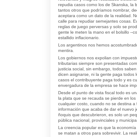
repudia casos como los de Skanska, la bol
tantos otros que podríamos nombrar, decí
aceptara como un dato de la realidad. N
calle para repudiar semejantes cosas. E
reglas de juego perversas y solo se pro
gente le meten la mano en el bolsillo –c
estallido inflacionario.
Los argentinos nos hemos acostumbrado 
mentira.
Los gobiernos nos expolian con impuesto
tributarias siempre son presentadas co
justicia social, sin embargo, todos saben
dicen asignarse, ni la gente paga todos
casos el contribuyente paga todo y es cu
envergadura de la empresa se hace impo
Desde el punto de vista fiscal todo es un
la plata que se recauda se pierde en los
cualquier costo, cuando no se destina a f
información que acaba de dar el nuevo j
ñoquis que descubrieron, es solo un peq
pública nacional, provinciales y municipa
La creencia popular es que la economía 
se matan a otros para sobrevivir. La rea