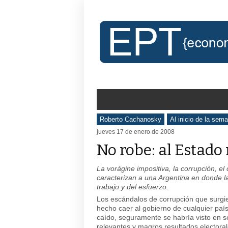
Roberto Cachanosky
Al inicio de la sem
jueves 17 de enero de 2008
No robe: al Estado
La vorágine impositiva, la corrupción, el 
caracterizan a una Argentina en donde l
trabajo y del esfuerzo.
Los escándalos de corrupción que surgie
hecho caer al gobierno de cualquier paí
caído, seguramente se habría visto en s
relevantes y magros resultados electoral