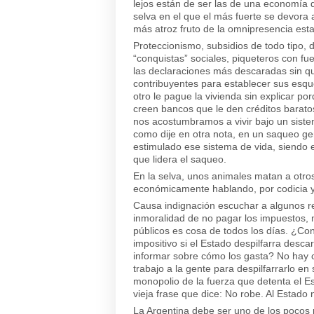
lejos están de ser las de una economía 
selva en el que el más fuerte se devora a
más atroz fruto de la omnipresencia esta
Proteccionismo, subsidios de todo tipo,
“conquistas” sociales, piqueteros con fu
las declaraciones más descaradas sin qu
contribuyentes para establecer sus esq
otro le pague la vivienda sin explicar po
creen bancos que le den créditos barato
nos acostumbramos a vivir bajo un siste
como dije en otra nota, en un saqueo gen
estimulado ese sistema de vida, siendo 
que lidera el saqueo.
En la selva, unos animales matan a otro
económicamente hablando, por codicia y
Causa indignación escuchar a algunos r
inmoralidad de no pagar los impuestos, m
públicos es cosa de todos los días. ¿Co
impositivo si el Estado despilfarra desc
informar sobre cómo los gasta? No hay c
trabajo a la gente para despilfarrarlo en
monopolio de la fuerza que detenta el Es
vieja frase que dice: No robe. Al Estado 
La Argentina debe ser uno de los pocos