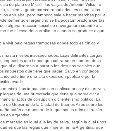
sa de plata de Micelli, las valijas de Antonini Wilson o
a, si bien la gente parece repudiarlos, es como si los
o los aprueba, pero tampoco sale a hacer marchas por la
videntemente, el argentino se ha acostumbrado a ciertas
duce alguna reacción social de envergadura cuando a la
omo fue el caso del corralito– o cuando se produce algún
a vivir bajo reglas tramposas donde todo es cínico y
s hasta niveles insospechados. Esas delirantes cargas
mo impuestos que tienen que cobrarse en nombre de la
 que ni el dinero va a parar a los destinos sociales que
 los impuestos que tiene que pagar. Salvo en contados
ando éste tiene una alta exposición pública o por la
sible evadir.
a mentira. Los impuestos son confiscatorios y distorsivos,
 pliegues de una burocracia que tiene que sobrevivir a
inanciar actos de corrupción o clientelismo político. La
efe de Gobierno de la Ciudad de Buenos Aires sobre los
ueño botón de muestra de lo que son la administración
les en Argentina.
de mercado es igual a la ley de selva, según la cual unos
lidad es que las reglas que imperan en la Argentina, que