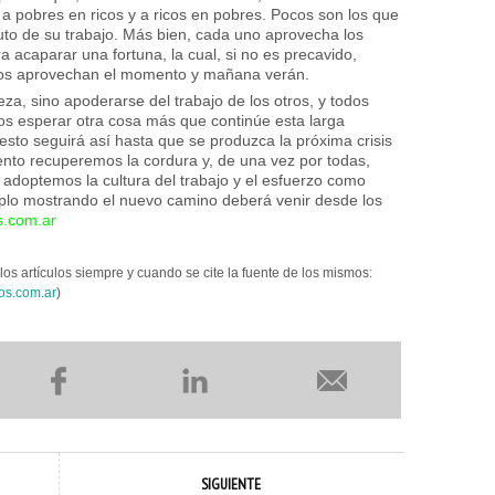
 a pobres en ricos y a ricos en pobres. Pocos son los que
ruto de su trabajo. Más bien, cada uno aprovecha los
a acaparar una fortuna, la cual, si no es precavido,
odos aprovechan el momento y mañana verán.
eza, sino apoderarse del trabajo de los otros, y todos
s esperar otra cosa más que continúe esta larga
to seguirá así hasta que se produzca la próxima crisis
to recuperemos la cordura y, de una vez por todas,
 adoptemos la cultura del trabajo y el esfuerzo como
mplo mostrando el nuevo camino deberá venir desde los
.com.ar
los artículos siempre y cuando se cite la fuente de los mismos:
os.com.ar
)
SIGUIENTE