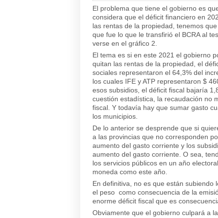
El problema que tiene el gobierno es qu
considera que el déficit financiero en 20
las rentas de la propiedad, tenemos que 
que fue lo que le transfirió el BCRA al t
verse en el gráfico 2.
El tema es si en este 2021 el gobierno p
quitan las rentas de la propiedad, el déf
sociales representaron el 64,3% del incr
los cuales IFE y ATP representaron $ 4
esos subsidios, el déficit fiscal bajaría
cuestión estadística, la recaudación no 
fiscal. Y todavía hay que sumar gasto cuas
los municipios.
De lo anterior se desprende que si quieren
a las provincias que no corresponden po
aumento del gasto corriente y los subsi
aumento del gasto corriente. O sea, tend
los servicios públicos en un año electoral 
moneda como este año.
En definitiva, no es que están subiendo
el peso como consecuencia de la emisión
enorme déficit fiscal que es consecuenc
Obviamente que el gobierno culpará a la p