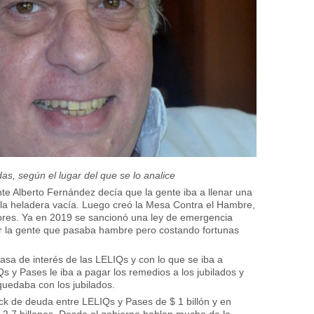
das, según el lugar del que se lo analice
te Alberto Fernández decía que la gente iba a llenar una
a la heladera vacía. Luego creó la Mesa Contra el Hambre,
tores. Ya en 2019 se sancionó una ley de emergencia
por la gente que pasaba hambre pero costando fortunas
tasa de interés de las LELIQs y con lo que se iba a
s y Pases le iba a pagar los remedios a los jubilados y
 quedaba con los jubilados.
k de deuda entre LELIQs y Pases de $ 1 billón y en
$ 2,7 billones. Desde el gobierno hablan mucho de la