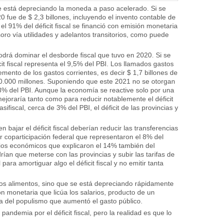
e está depreciando la moneda a paso acelerado. Si se
20 fue de $ 2,3 billones, incluyendo el invento contable de
el 91% del déficit fiscal se financió con emisión monetaria
esoro vía utilidades y adelantos transitorios, como puede
odrá dominar el desborde fiscal que tuvo en 2020. Si se
icit fiscal representa el 9,5% del PBI. Los llamados gastos
emento de los gastos corrientes, es decir $ 1,7 billones de
60.000 millones. Suponiendo que este 2021 no se otorgan
 1,8% del PBI. Aunque la economía se reactive solo por una
mejoraría tanto como para reducir notablemente el déficit
ifiscal, cerca de 3% del PBI, el déficit de las provincias y
 bajar el déficit fiscal deberían reducir las transferencias
r coparticipación federal que representaron el 8% del
dios económicos que explicaron el 14% también del
rían que meterse con las provincias y subir las tarifas de
para amortiguar algo el déficit fiscal y no emitir tanta
 los alimentos, sino que se está depreciando rápidamente
 monetaria que licúa los salarios, producto de un
ia del populismo que aumentó el gasto público.
andemia por el déficit fiscal, pero la realidad es que lo