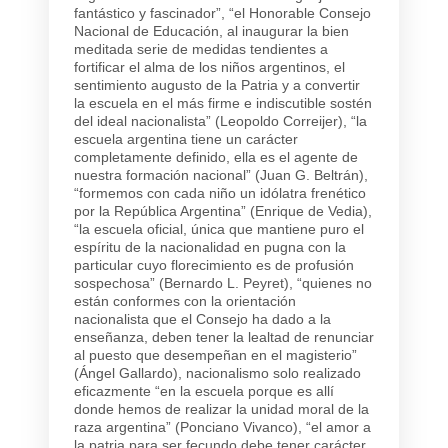
fantástico y fascinador”, “el Honorable Consejo
Nacional de Educación, al inaugurar la bien
meditada serie de medidas tendientes a
fortificar el alma de los niños argentinos, el
sentimiento augusto de la Patria y a convertir
la escuela en el más firme e indiscutible sostén
del ideal nacionalista” (Leopoldo Correijer), “la
escuela argentina tiene un carácter
completamente definido, ella es el agente de
nuestra formación nacional” (Juan G. Beltrán),
“formemos con cada niño un idólatra frenético
por la República Argentina” (Enrique de Vedia),
“la escuela oficial, única que mantiene puro el
espíritu de la nacionalidad en pugna con la
particular cuyo florecimiento es de profusión
sospechosa” (Bernardo L. Peyret), “quienes no
están conformes con la orientación
nacionalista que el Consejo ha dado a la
enseñanza, deben tener la lealtad de renunciar
al puesto que desempeñan en el magisterio”
(Ángel Gallardo), nacionalismo solo realizado
eficazmente “en la escuela porque es allí
donde hemos de realizar la unidad moral de la
raza argentina” (Ponciano Vivanco), “el amor a
la patria para ser fecundo debe tener carácter