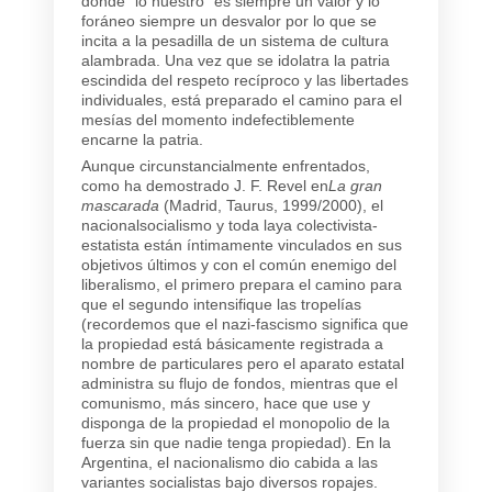
donde “lo nuestro” es siempre un valor y lo
foráneo siempre un desvalor por lo que se
incita a la pesadilla de un sistema de cultura
alambrada. Una vez que se idolatra la patria
escindida del respeto recíproco y las libertades
individuales, está preparado el camino para el
mesías del momento indefectiblemente
encarne la patria.
Aunque circunstancialmente enfrentados,
como ha demostrado J. F. Revel en
La gran
mascarada
(Madrid, Taurus, 1999/2000), el
nacionalsocialismo y toda laya colectivista-
estatista están íntimamente vinculados en sus
objetivos últimos y con el común enemigo del
liberalismo, el primero prepara el camino para
que el segundo intensifique las tropelías
(recordemos que el nazi-fascismo significa que
la propiedad está básicamente registrada a
nombre de particulares pero el aparato estatal
administra su flujo de fondos, mientras que el
comunismo, más sincero, hace que use y
disponga de la propiedad el monopolio de la
fuerza sin que nadie tenga propiedad). En la
Argentina, el nacionalismo dio cabida a las
variantes socialistas bajo diversos ropajes.