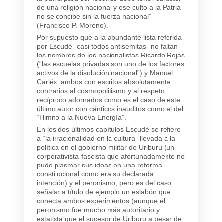
de una religión nacional y ese culto a la Patria
no se concibe sin la fuerza nacional”
(Francisco P. Moreno).
Por supuesto que a la abundante lista referida
por Escudé -casi todos antisemitas- no faltan
los nombres de los nacionalistas Ricardo Rojas
(“las escuelas privadas son uno de los factores
activos de la disolución nacional”) y Manuel
Carlés, ambos con escritos absolutamente
contrarios al cosmopolitismo y al respeto
recíproco adornados como es el caso de este
último autor con cánticos inauditos como el del
“Himno a la Nueva Energía”.
En los dos últimos capítulos Escudé se refiere
a “la irracionalidad en la cultura” llevada a la
política en el gobierno militar de Uriburu (un
corporativista-fascista que afortunadamente no
pudo plasmar sus ideas en una reforma
constitucional como era su declarada
intención) y el peronismo, pero es del caso
señalar a título de ejemplo un eslabón que
conecta ambos experimentos (aunque el
peronismo fue mucho más autoritario y
estatista que el sucesor de Uriburu a pesar de