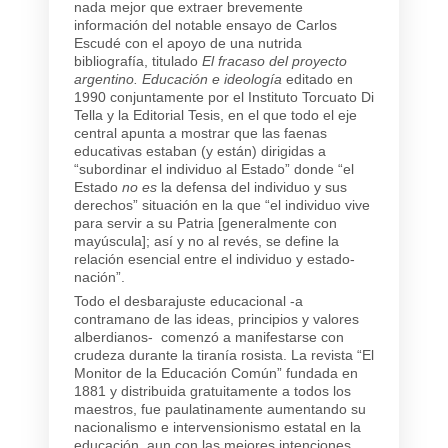
nada mejor que extraer brevemente
información del notable ensayo de Carlos
Escudé con el apoyo de una nutrida
bibliografía, titulado
El fracaso del proyecto
argentino. Educación e ideología
editado en
1990 conjuntamente por el Instituto Torcuato Di
Tella y la Editorial Tesis, en el que todo el eje
central apunta a mostrar que las faenas
educativas estaban (y están) dirigidas a
“subordinar el individuo al Estado” donde “el
Estado
no es
la defensa del individuo y sus
derechos” situación en la que “el individuo vive
para servir a su Patria [generalmente con
mayúscula]; así y no al revés, se define la
relación esencial entre el individuo y estado-
nación”.
Todo el desbarajuste educacional -a
contramano de las ideas, principios y valores
alberdianos- comenzó a manifestarse con
crudeza durante la tiranía rosista. La revista “El
Monitor de la Educación Común” fundada en
1881 y distribuida gratuitamente a todos los
maestros, fue paulatinamente aumentando su
nacionalismo e intervensionismo estatal en la
educación, aun con las mejores intenciones