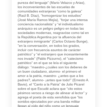
pureza del lenguaje” (Mario Velazco y Arias),
los inconvenientes de las escuelas de
comunidades extranjeras “como la galesa”
(Raúl B. Díaz), “homogenizar los estudios”
(José María Ramos Mejía), “forjar una intensa
conciencia nacionalista” y “el individualismo
anárquico es un peligro peligro en todas las
sociedades modernas, reagravóse como tal en
la República Argentina por la afluencia del
extranjero inmigrante” (Carlos Octavio Bunge),
”en la conversación, en todos los grados,
incluir con frecuencia asuntos de carácter
patriótico” y “el extranjero que incesantemente
nos invade” (Pablo Pizzurno), el “catecismo
patriótico” en el que se leía el siguiente
diálogo: “maestro-¿cuáles son los deberes de
un buen ciudadano, alumno- el primero el
amor a la patria, maestro- ¿antes que a los
padres?, alumno- ¡antes que todo!” (Ernesto A.
Bavio), el “Canto a la Patria” de Julio Picarel
sobre el que Escudé aclara que “cito estos
pésimos versos a riesgo de alinear al lector” y
agrega el poeta de esta xenofobia que “los
sonidos ejecutados por una banda militar
llegan al oído del niño como un lenguaje