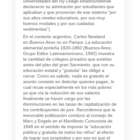
universidades del Ivy Leage estadounidense
declararon su admiración por estudiantes que
aplicaban y que provenían de ese sistema “por
sus altos niveles educativos, por sus muy
buenos modales y por sus cuidadas
vestimentas”).
En el contexto argentino, Carlos Newland
en
Buenos Aires no es Pampa: La educación
elemental porteña 1820-1860
(Buenos Aires,
Grupo Editor Latinoamericano, 1992) muestra
la cantidad de colegios privados que existían
antes del plan del gran Sarmiento, que con su
educación estatal y “gratuita” las obligó a
cerrar. Como es sabido, nada es gratuito el
asunto consiste en detectar quienes pagan, lo
cual recae especialmente en los más pobres
ya que vía la reducción de sus salarios
finalmente se hacen cargo por las
disminuciones en las tasas de capitalización de
los contribuyentes
de jure
. Recordemos que la
inexorable politización conduce al consejo de
Marx y Engels en el
Manifiesto Comunista
de
1848 en el sentido de imponer la “educación
pública y gratuita de todos los niños” al efecto
de lograr sus propósitos y por eso es que el