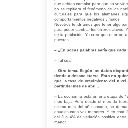
que debían cambiar para que no volvier
no se repitiera el fenómeno de los naz
culturales para que los alemanes si
comportamientos negativos y malos.
Nosotros tendríamos que tener algo par
para poder cambiar los errores claves. Y
de la población. Yo creo que el error, 
puestos.
– ¿En pocas palabras sería que cada
– Tal cual.
– Otro tema. Según los datos disponi
tiende a desacelerarse. Esto no quie
que la tasa de crecimiento del nive
partir del mes de abril…
– La economía está en una etapa de “
mes baja. Pero desde el mes de febre
mismo mes del año pasado, se demuest
anuales cada vez menores. Y en esta lí
del 3 o 4% de variación positiva entre
menor.