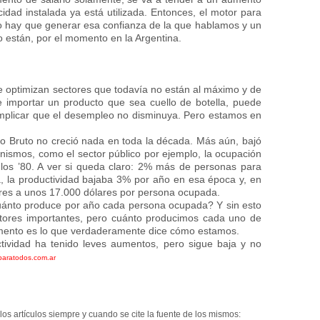
idad instalada ya está utilizada. Entonces, el motor para
ero hay que generar esa confianza de la que hablamos y un
 están, por el momento en la Argentina.
se optimizan sectores que todavía no están al máximo y de
 importar un producto que sea cuello de botella, puede
 implicar que el desempleo no disminuya. Pero estamos en
to Bruto no creció nada en toda la década. Más aún, bajó
nismos, como el sector público por ejemplo, la ocupación
os ’80. A ver si queda claro: 2% más de personas para
 la productividad bajaba 3% por año en esa época y, en
res a unos 17.000 dólares por persona ocupada.
cuánto produce por año cada persona ocupada? Y sin esto
tores importantes, pero cuánto producimos cada uno de
mento es lo que verdaderamente dice cómo estamos.
tividad ha tenido leves aumentos, pero sigue baja y no
aratodos.com.ar
los artículos siempre y cuando se cite la fuente de los mismos: