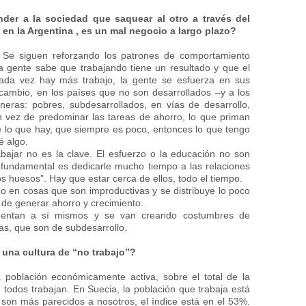
der a la sociedad que saquear al otro a través del
n la Argentina , es un mal negocio a largo plazo?
 Se siguen reforzando los patrones de comportamiento
la gente sabe que trabajando tiene un resultado y que el
cada vez hay más trabajo, la gente se esfuerza en sus
ambio, en los países que no son desarrollados –y a los
eras: pobres, subdesarrollados, en vías de desarrollo,
vez de predominar las tareas de ahorro, lo que priman
uye lo que hay, que siempre es poco, entonces lo que tengo
é algo.
abajar no es la clave. El esfuerzo o la educación no son
 fundamental es dedicarle mucho tiempo a las relaciones
los huesos”. Hay que estar cerca de ellos, todo el tiempo.
o en cosas que son improductivas y se distribuye lo poco
 de generar ahorro y crecimiento.
imentan a sí mismos y se van creando costumbres de
as, que son de subdesarrollo.
 una cultura de “no trabajo”?
a población económicamente activa, sobre el total de la
, todos trabajan. En Suecia, la población que trabaja está
son más parecidos a nosotros, el índice está en el 53%.