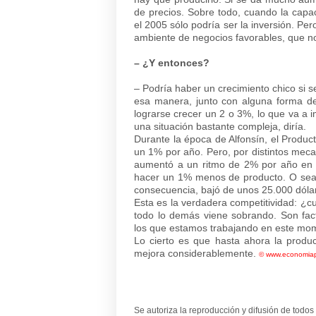
de precios. Sobre todo, cuando la capac
el 2005 sólo podría ser la inversión. P
ambiente de negocios favorables, que no
– ¿Y entonces?
– Podría haber un crecimiento chico si 
esa manera, junto con alguna forma de
lograrse crecer un 2 o 3%, lo que va a
una situación bastante compleja, diría.
Durante la época de Alfonsín, el Produc
un 1% por año. Pero, por distintos meca
aumentó a un ritmo de 2% por año en l
hacer un 1% menos de producto. O sea,
consecuencia, bajó de unos 25.000 dóla
Esta es la verdadera competitividad: ¿
todo lo demás viene sobrando. Son fac
los que estamos trabajando en este mo
Lo cierto es que hasta ahora la produc
mejora considerablemente.
©
www.economiap
Se autoriza la reproducción y difusión de todos 