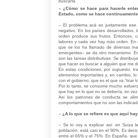
buscarla.
– ¿Cómo se hace para hacerle enten
Estado, como se hace continuamente e
– El problema acá es justamente ese.
negativo. En los países desarrollados, 
orden produce sus frutos. Entonces, 
labores y cada vez hay más orden. En c
que se los ha llamado de diversas man
emergentes– se da otro mecanismo. En 
son las tareas distributivas. Se distrib
que hacer es buscar a alguien que me d
En estas condiciones, por supuesto, tr
elementos importantes y, en cambio, lo
con el gobierno, que es el que va “tirar 
Por lo tanto, se consume mucho esfuerz
que hay en lo que no se debería, en vez
Así los patrones de conducta se al
comportamientos que no son las indicad
–
¿A lo que se refiere es que aquí hay
– Se lo voy a explicar así: en Suiza l
población, está casi en el 90%. Es decir
entre el 65% y el 75%. En España, que 