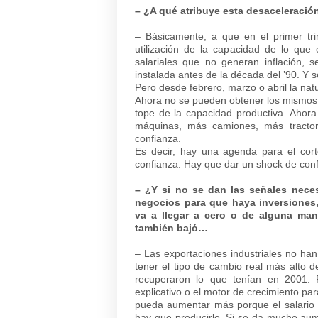
– ¿A qué atribuye esta desaceleració
– Básicamente, a que en el primer tr
utilización de la capacidad de lo qu
salariales que no generan inflación,
instalada antes de la década del ’90. Y 
Pero desde febrero, marzo o abril la nat
Ahora no se pueden obtener los mismos r
tope de la capacidad productiva. Ahor
máquinas, más camiones, más tractore
confianza.
Es decir, hay una agenda para el cor
confianza. Hay que dar un shock de conf
– ¿Y si no se dan las señales nece
negocios para que haya inversiones,
va a llegar a cero o de alguna man
también bajó…
– Las exportaciones industriales no ha
tener el tipo de cambio real más alto d
recuperaron lo que tenían en 2001. P
explicativo o el motor de crecimiento pa
pueda aumentar más porque el salario es
hay que producirlo. Si se da mucho aum