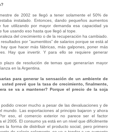
n?
imestre de 2002 se llegó a tener solamente el 50% de
e estaba instalado. Entonces, dando pequeños aumentos
 se fue utilizando por mayor demanda esa capacidad ya
se fue usando eso hasta que llegó al tope.
uraleza del crecimiento o de la recuperación ha cambiado.
esultados por “aumentitos” de salarios porque se está al
a hay que hacer más fábricas, más galpones, poner más
s. Hay que invertir. Y para ello se requiere generar
to plazo de resolución de temas que generarían mayor
ianza en la Argentina.
sarias para generar la sensación de un ambiente de
 usted prevé que la tasa de crecimiento, finalmente,
era se va a mantener? Porque el precio de la soja
n podido crecer mucho a pesar de las devaluaciones y de
el mundo. Las exportaciones al principio bajaron y ahora
or eso, el comercio exterior no parece ser el factor
ra el 2005. El consumo ya está en un nivel que difícilmente
 la forma de distribuir el producto social, pero primero
ento de salario solamente, se va a tender a un aumento