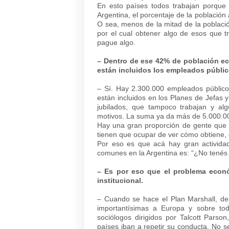
En esto países todos trabajan porque
Argentina, el porcentaje de la població
O sea, menos de la mitad de la poblaci
por el cual obtener algo de esos que t
pague algo.
– Dentro de ese 42% de población e
están incluidos los empleados públi
– Sí. Hay 2.300.000 empleados públicos
están incluidos en los Planes de Jefas 
jubilados, que tampoco trabajan y al
motivos. La suma ya da más de 5.000.0
Hay una gran proporción de gente que n
tienen que ocupar de ver cómo obtiene, 
Por eso es que acá hay gran activida
comunes en la Argentina es: “¿No tenés 
– Es por eso que el problema econó
institucional.
– Cuando se hace el Plan Marshall, d
importantísimas a Europa y sobre to
sociólogos dirigidos por Talcott Parso
países iban a repetir su conducta. No s