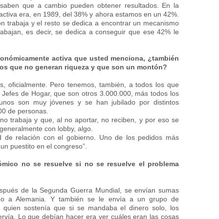
 saben que a cambio pueden obtener resultados. En la
n activa era, en 1989, del 38% y ahora estamos en un 42%.
ón trabaja y el resto se dedica a encontrar un mecanismo
rabajan, es decir, se dedica a conseguir que ese 42% le
conómicamente activa que usted menciona, ¿también
cos que no generan riqueza y que son un montón?
, oficialmente. Pero tenemos, también, a todos los que
y Jefes de Hogar, que son otros 3.000.000, más todos los
gunos son muy jóvenes y se han jubilado por distintos
00 de personas.
o trabaja y que, al no aportar, no reciben, y por eso se
generalmente con lobby, algo.
d de relación con el gobierno. Uno de los pedidos más
un puestito en el congreso”.
mico no se resuelve si no se resuelve el problema
espués de la Segunda Guerra Mundial, se envían sumas
do a Alemania. Y también se le envía a un grupo de
n, quien sostenía que si se mandaba el dinero solo, los
ervía. Lo que debían hacer era ver cuáles eran las cosas