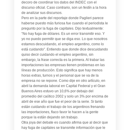
decoro de coordinar los datos del INDEC con el
discurso oficial. Caso contrario, son un festín a la hora
de analizar sus discursos.
Pero en la parte del reportaje donde Paglieri parece
haberse puesto más furiosa fue cuando el periodista le
pregunto por la fuga de capitales. Dijo textualmente:
“No hay fuga de dólares. Es un error transmitir eso. Y
yo no puedo permitir que se diga eso. Lo que nosotros
estamos descuidando, el empleo argentino, como lo
está cuidando”. Entiendo que donde dice descuidando
quiso decir cuidando el empleo argentino, sin
embargo, la frase correcta es la primera. Al trabar las
importaciones las empresas tienen problemas en las
líneas de producción. Esto significa que hay menos
horas extras, turnos y el personal que se va de la
empresa no se repone. Como dije en otro artículo, en
abril la demanda laboral en Capital Federal y el Gran
Buenos Aires estuvo un 10,6% por debajo del
promedio del caótico 2002 y solo un 3% por encima de
abril de ese año que fue el peor de la serie. Si tanto
están cuidando el trabajo de los argentinos frenando
las importaciones, flaco favor le hacen a la gente
porque la están dejando sin trabajo.
Otra joya del debate es cuando afirma que al decir que
hay fuga de capitales se transmite información que le