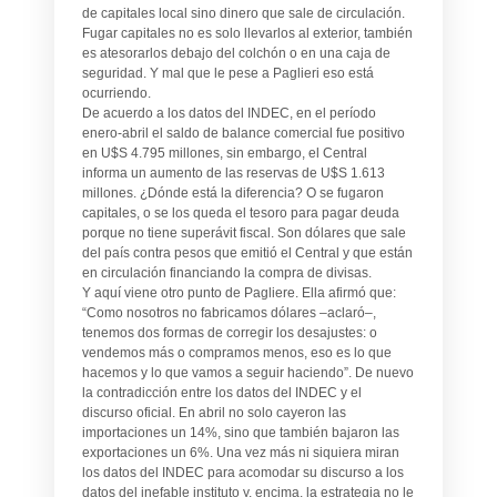
de capitales local sino dinero que sale de circulación.
Fugar capitales no es solo llevarlos al exterior, también
es atesorarlos debajo del colchón o en una caja de
seguridad. Y mal que le pese a Paglieri eso está
ocurriendo.
De acuerdo a los datos del INDEC, en el período
enero-abril el saldo de balance comercial fue positivo
en U$S 4.795 millones, sin embargo, el Central
informa un aumento de las reservas de U$S 1.613
millones. ¿Dónde está la diferencia? O se fugaron
capitales, o se los queda el tesoro para pagar deuda
porque no tiene superávit fiscal. Son dólares que sale
del país contra pesos que emitió el Central y que están
en circulación financiando la compra de divisas.
Y aquí viene otro punto de Pagliere. Ella afirmó que:
“Como nosotros no fabricamos dólares –aclaró–,
tenemos dos formas de corregir los desajustes: o
vendemos más o compramos menos, eso es lo que
hacemos y lo que vamos a seguir haciendo”. De nuevo
la contradicción entre los datos del INDEC y el
discurso oficial. En abril no solo cayeron las
importaciones un 14%, sino que también bajaron las
exportaciones un 6%. Una vez más ni siquiera miran
los datos del INDEC para acomodar su discurso a los
datos del inefable instituto y, encima, la estrategia no le