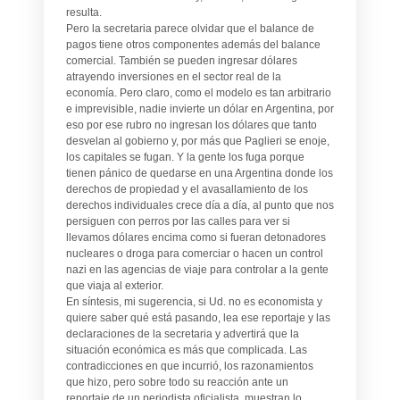
resulta.
Pero la secretaria parece olvidar que el balance de
pagos tiene otros componentes además del balance
comercial. También se pueden ingresar dólares
atrayendo inversiones en el sector real de la
economía. Pero claro, como el modelo es tan arbitrario
e imprevisible, nadie invierte un dólar en Argentina, por
eso por ese rubro no ingresan los dólares que tanto
desvelan al gobierno y, por más que Paglieri se enoje,
los capitales se fugan. Y la gente los fuga porque
tienen pánico de quedarse en una Argentina donde los
derechos de propiedad y el avasallamiento de los
derechos individuales crece día a día, al punto que nos
persiguen con perros por las calles para ver si
llevamos dólares encima como si fueran detonadores
nucleares o droga para comerciar o hacen un control
nazi en las agencias de viaje para controlar a la gente
que viaja al exterior.
En síntesis, mi sugerencia, si Ud. no es economista y
quiere saber qué está pasando, lea ese reportaje y las
declaraciones de la secretaria y advertirá que la
situación económica es más que complicada. Las
contradicciones en que incurrió, los razonamientos
que hizo, pero sobre todo su reacción ante un
reportaje de un periodista oficialista, muestran lo