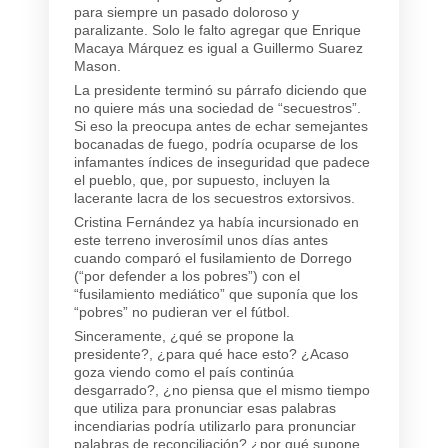
para siempre un pasado doloroso y
paralizante. Solo le falto agregar que Enrique
Macaya Márquez es igual a Guillermo Suarez
Mason.
La presidente terminó su párrafo diciendo que
no quiere más una sociedad de “secuestros”.
Si eso la preocupa antes de echar semejantes
bocanadas de fuego, podría ocuparse de los
infamantes índices de inseguridad que padece
el pueblo, que, por supuesto, incluyen la
lacerante lacra de los secuestros extorsivos.
Cristina Fernández ya había incursionado en
este terreno inverosímil unos días antes
cuando comparó el fusilamiento de Dorrego
(“por defender a los pobres”) con el
“fusilamiento mediático” que suponía que los
“pobres” no pudieran ver el fútbol.
Sinceramente, ¿qué se propone la
presidente?, ¿para qué hace esto? ¿Acaso
goza viendo como el país continúa
desgarrado?, ¿no piensa que el mismo tiempo
que utiliza para pronunciar esas palabras
incendiarias podría utilizarlo para pronunciar
palabras de reconciliación? ¿por qué supone