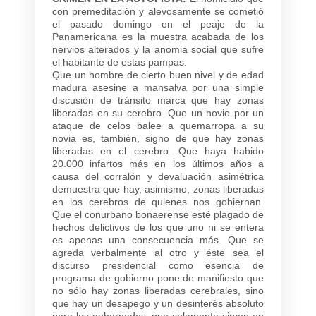
con premeditación y alevosamente se cometió
el pasado domingo en el peaje de la
Panamericana es la muestra acabada de los
nervios alterados y la anomia social que sufre
el habitante de estas pampas.
Que un hombre de cierto buen nivel y de edad
madura asesine a mansalva por una simple
discusión de tránsito marca que hay zonas
liberadas en su cerebro. Que un novio por un
ataque de celos balee a quemarropa a su
novia es, también, signo de que hay zonas
liberadas en el cerebro. Que haya habido
20.000 infartos más en los últimos años a
causa del corralón y devaluación asimétrica
demuestra que hay, asimismo, zonas liberadas
en los cerebros de quienes nos gobiernan.
Que el conurbano bonaerense esté plagado de
hechos delictivos de los que uno ni se entera
es apenas una consecuencia más. Que se
agreda verbalmente al otro y éste sea el
discurso presidencial como esencia de
programa de gobierno pone de manifiesto que
no sólo hay zonas liberadas cerebrales, sino
que hay un desapego y un desinterés absoluto
para los gobernados, que solamente sirven en