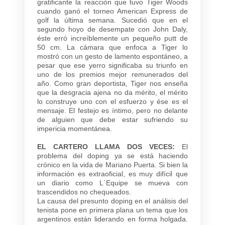
gratificante la reacción que tuvo Tiger Woods
cuando ganó el torneo American Express de
golf la última semana. Sucedió que en el
segundo hoyo de desempate con John Daly,
éste erró increíblemente un pequeño putt de
50 cm. La cámara que enfoca a Tiger lo
mostró con un gesto de lamento espontáneo, a
pesar que ese yerro significaba su triunfo en
uno de los premios mejor remunerados del
año. Como gran deportista, Tiger nos enseña
que la desgracia ajena no da mérito, el mérito
lo construye uno con el esfuerzo y ése es el
mensaje. El festejo es íntimo, pero no delante
de alguien que debe estar sufriendo su
impericia momentánea.
EL CARTERO LLAMA DOS VECES:
El
problema del doping ya se está haciendo
crónico en la vida de Mariano Puerta. Si bien la
información es extraoficial, es muy difícil que
un diario como L´Equipe se mueva con
trascendidos no chequeados.
La causa del presunto doping en el análisis del
tenista pone en primera plana un tema que los
argentinos están liderando en forma holgada.