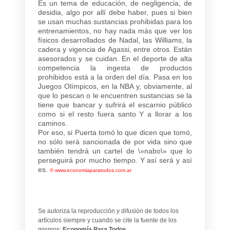
Es un tema de educación, de negligencia, de
desidia, algo por allí debe haber, pues si bien
se usan muchas sustancias prohibidas para los
entrenamientos, no hay nada más que ver los
físicos desarrollados de Nadal, las Williams, la
cadera y vigencia de Agassi, entre otros. Están
asesorados y se cuidan. En el deporte de alta
competencia la ingesta de productos
prohibidos está a la orden del día. Pasa en los
Juegos Olímpicos, en la NBA y, obviamente, al
que lo pescan o le encuentren sustancias se la
tiene que bancar y sufrirá el escarnio público
como si el resto fuera santo Y a llorar a los
caminos.
Por eso, si Puerta tomó lo que dicen que tomó,
no sólo será sancionada de por vida sino que
también tendrá un cartel de \»nabo\» que lo
perseguirá por mucho tiempo. Y así será y así
es.
©
www.economiaparatodos.com.ar
Se autoriza la reproducción y difusión de todos los
artículos siempre y cuando se cite la fuente de los
mismos:
Economía Para Todos