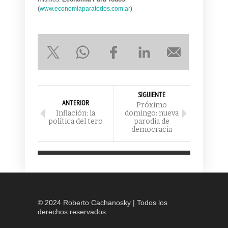
(
www.economiaparatodos.com.ar
)
SIGUIENTE
ANTERIOR
Próximo
Inflación: la
domingo: nueva
política del tero
parodia de
democracia
© 2024 Roberto Cachanosky | Todos los
derechos reservados