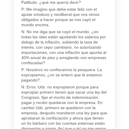
Patilludo: ¿qué me quería decir?
P: Me imagino que debe estar feliz con el
ajuste ortodoxo y neoliberal que nos vimos
obligados a hacer porque se nos cayó el
mundo encima.
N: No me diga que se cayó el mundo, ¿en
todas las islas están ajustando los salarios por
debajo de la inflación, subiendo la tasa de
interés, con cepo cambiario, no autorizando
importaciones, con una inflación que apunta al
40% anual de piso y arreglando con empresas
confiscadas?
P: Nosotros no confiscamos la pesquera. La
expropiamos, ¿no se enteró que le estamos
pagando?
N: Error, Uds. no expropiaron porque para
expropiar primero tienen que sacar una ley del
Congreso, fijar el monto de indemnización,
pagar y recién quedarse con la empresa. En
cambio Uds. primero se quedaron con la
empresa, después mandaron una ley para que
aprobaran la confiscación y ahora que tienen
un lío bárbaro con las cuentas externas están
dispuestos a pagar. Así que a mí no me venga