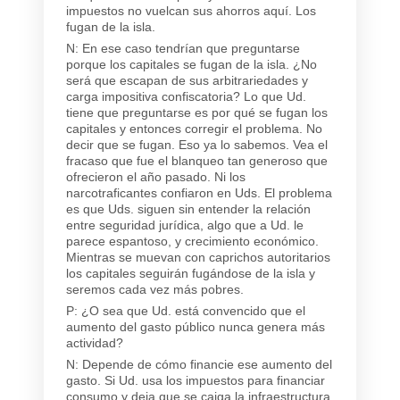
impuestos no vuelcan sus ahorros aquí. Los
fugan de la isla.
N: En ese caso tendrían que preguntarse
porque los capitales se fugan de la isla. ¿No
será que escapan de sus arbitrariedades y
carga impositiva confiscatoria? Lo que Ud.
tiene que preguntarse es por qué se fugan los
capitales y entonces corregir el problema. No
decir que se fugan. Eso ya lo sabemos. Vea el
fracaso que fue el blanqueo tan generoso que
ofrecieron el año pasado. Ni los
narcotraficantes confiaron en Uds. El problema
es que Uds. siguen sin entender la relación
entre seguridad jurídica, algo que a Ud. le
parece espantoso, y crecimiento económico.
Mientras se muevan con caprichos autoritarios
los capitales seguirán fugándose de la isla y
seremos cada vez más pobres.
P: ¿O sea que Ud. está convencido que el
aumento del gasto público nunca genera más
actividad?
N: Depende de cómo financie ese aumento del
gasto. Si Ud. usa los impuestos para financiar
consumo y deja que se caiga la infraestructura