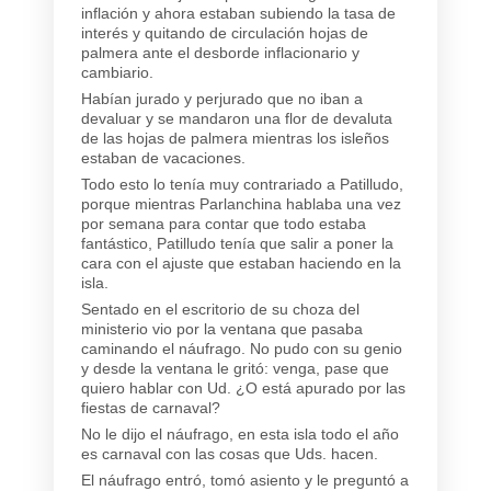
inflación y ahora estaban subiendo la tasa de
interés y quitando de circulación hojas de
palmera ante el desborde inflacionario y
cambiario.
Habían jurado y perjurado que no iban a
devaluar y se mandaron una flor de devaluta
de las hojas de palmera mientras los isleños
estaban de vacaciones.
Todo esto lo tenía muy contrariado a Patilludo,
porque mientras Parlanchina hablaba una vez
por semana para contar que todo estaba
fantástico, Patilludo tenía que salir a poner la
cara con el ajuste que estaban haciendo en la
isla.
Sentado en el escritorio de su choza del
ministerio vio por la ventana que pasaba
caminando el náufrago. No pudo con su genio
y desde la ventana le gritó: venga, pase que
quiero hablar con Ud. ¿O está apurado por las
fiestas de carnaval?
No le dijo el náufrago, en esta isla todo el año
es carnaval con las cosas que Uds. hacen.
El náufrago entró, tomó asiento y le preguntó a