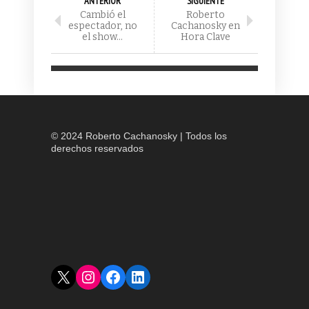
ANTERIOR
SIGUIENTE
Cambió el
Roberto
espectador, no
Cachanosky en
el show…
Hora Clave
© 2024 Roberto Cachanosky | Todos los
derechos reservados
X
Instagram
Facebook
LinkedIn