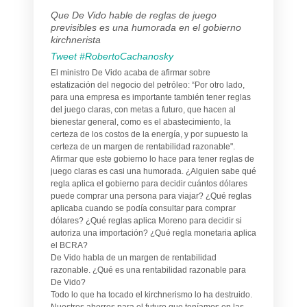
Que De Vido hable de reglas de juego
previsibles es una humorada en el gobierno
kirchnerista
Tweet #RobertoCachanosky
El ministro De Vido acaba de afirmar sobre
estatización del negocio del petróleo: “Por otro lado,
para una empresa es importante también tener reglas
del juego claras, con metas a futuro, que hacen al
bienestar general, como es el abastecimiento, la
certeza de los costos de la energía, y por supuesto la
certeza de un margen de rentabilidad razonable".
Afirmar que este gobierno lo hace para tener reglas de
juego claras es casi una humorada. ¿Alguien sabe qué
regla aplica el gobierno para decidir cuántos dólares
puede comprar una persona para viajar? ¿Qué reglas
aplicaba cuando se podía consultar para comprar
dólares? ¿Qué reglas aplica Moreno para decidir si
autoriza una importación? ¿Qué regla monetaria aplica
el BCRA?
De Vido habla de un margen de rentabilidad
razonable. ¿Qué es una rentabilidad razonable para
De Vido?
Todo lo que ha tocado el kirchnerismo lo ha destruido.
Nuestros ahorros para el futuro que teníamos en las