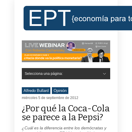
Selecciona una página:
Hide Navigation
Inicio
Roberto Cachanosky
Informe Económico Semanal de RC
Libros
Contacto
Registro
Alfredo Bullard
Opinión
miércoles 5 de septiembre de 2012
¿Por qué la Coca-Cola
se parece a la Pepsi?
¿Cuál es la diferencia entre los demócratas y