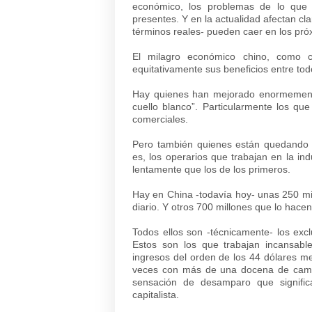
económico, los problemas de lo que a
presentes. Y en la actualidad afectan cl
términos reales- pueden caer en los pró
El milagro económico chino, como c
equitativamente sus beneficios entre tod
Hay quienes han mejorado enormemente
cuello blanco”. Particularmente los que 
comerciales.
Pero también quienes están quedando r
es, los operarios que trabajan en la i
lentamente que los de los primeros.
Hay en China -todavía hoy- unas 250 mi
diario. Y otros 700 millones que lo hace
Todos ellos son -técnicamente- los excl
Estos son los que trabajan incansab
ingresos del orden de los 44 dólares m
veces con más de una docena de camas
sensación de desamparo que signifi
capitalista.