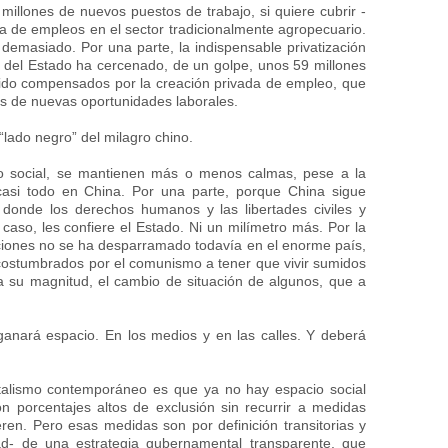
illones de nuevos puestos de trabajo, si quiere cubrir -
de empleos en el sector tradicionalmente agropecuario.
demasiado. Por una parte, la indispensable privatización
s del Estado ha cercenado, de un golpe, unos 59 millones
sido compensados por la creación privada de empleo, que
nes de nuevas oportunidades laborales.
lado negro” del milagro chino.
no social, se mantienen más o menos calmas, pese a la
asi todo en China. Por una parte, porque China sigue
l, donde los derechos humanos y las libertades civiles y
 caso, les confiere el Estado. Ni un milímetro más. Por la
aciones no se ha desparramado todavía en el enorme país,
acostumbrados por el comunismo a tener que vivir sumidos
da su magnitud, el cambio de situación de algunos, que a
ganará espacio. En los medios y en las calles. Y deberá
talismo contemporáneo es que ya no hay espacio social
on porcentajes altos de exclusión sin recurrir a medidas
ren. Pero esas medidas son por definición transitorias y
dad- de una estrategia gubernamental transparente, que