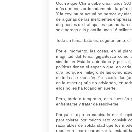
Ocurre que China debe crear unos 300 m
más o menos ordenadamente- la pérdida 
Y la coyuntura actual no parece ayudar 
de algunas de las ineficientes empresa
de puestos de trabajo, los que no han 
solo agregó a la plantilla unos 16 millo
Todo un tema. Este es, seguramente, el “
Por el momento, las cosas, en el pla
magnitud del tema, gigantesca como c
siendo un Estado autoritario y policia
políticas tienen el espacio que, en cada
otra, porque el milagro de las comunic
en toda su extensión. Y los excluidos (
en la miseria) aún no advierten, en to
ellos no les ha tocado en suerte.
Pero, tarde o temprano, esta cuestión 
enfrentarse y tratar de resolverse.
Porque si algo ha cambiado en el capi
para tolerar por mucho rato convivir c
razonables de solidaridad que los mode
requieren -para garantizar la estabili