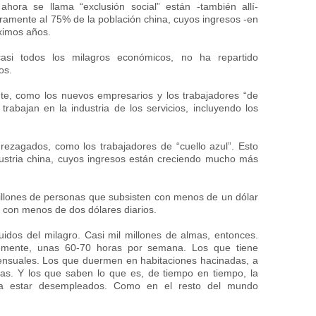
hora se llama “exclusión social” están -también allí-
aramente al 75% de la población china, cuyos ingresos -en
ximos años.
asi todos los milagros económicos, no ha repartido
os.
, como los nuevos empresarios y los trabajadores “de
trabajan en la industria de los servicios, incluyendo los
ezagados, como los trabajadores de “cuello azul”. Esto
ndustria china, cuyos ingresos están creciendo mucho más
llones de personas que subsisten con menos de un dólar
n con menos de dos dólares diarios.
uidos del milagro. Casi mil millones de almas, entonces.
lemente, unas 60-70 horas por semana. Los que tiene
ensuales. Los que duermen en habitaciones hacinadas, a
. Y los que saben lo que es, de tiempo en tiempo, la
ca estar desempleados. Como en el resto del mundo