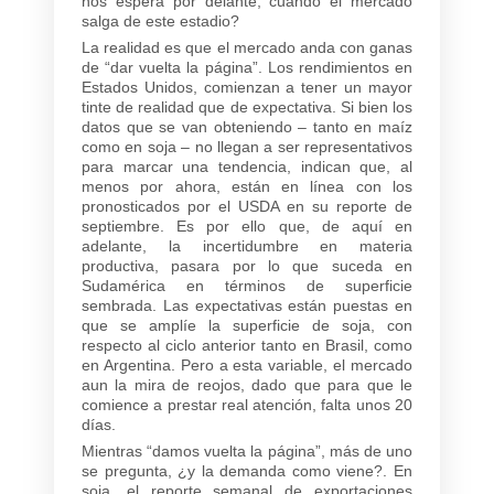
nos espera por delante, cuando el mercado
salga de este estadio?
La realidad es que el mercado anda con ganas
de “dar vuelta la página”. Los rendimientos en
Estados Unidos, comienzan a tener un mayor
tinte de realidad que de expectativa. Si bien los
datos que se van obteniendo – tanto en maíz
como en soja – no llegan a ser representativos
para marcar una tendencia, indican que, al
menos por ahora, están en línea con los
pronosticados por el USDA en su reporte de
septiembre. Es por ello que, de aquí en
adelante, la incertidumbre en materia
productiva, pasara por lo que suceda en
Sudamérica en términos de superficie
sembrada. Las expectativas están puestas en
que se amplíe la superficie de soja, con
respecto al ciclo anterior tanto en Brasil, como
en Argentina. Pero a esta variable, el mercado
aun la mira de reojos, dado que para que le
comience a prestar real atención, falta unos 20
días.
Mientras “damos vuelta la página”, más de uno
se pregunta, ¿y la demanda como viene?. En
soja, el reporte semanal de exportaciones