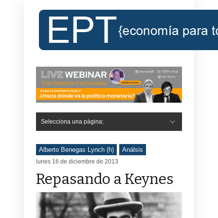
Selecciona una página:
Hide Navigation
Inicio
Roberto Cachanosky
Informe Económico Semanal de RC
Libros
Contacto
Registro
Alberto Benegas Lynch (h)
Análsis
lunes 16 de diciembre de 2013
Repasando a Keynes