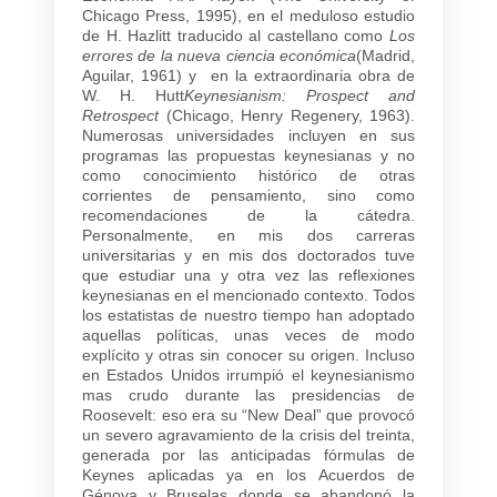
Chicago Press, 1995), en el meduloso estudio
de H. Hazlitt traducido al castellano como
Los
errores de la nueva ciencia económica
(Madrid,
Aguilar, 1961) y en la extraordinaria obra de
W. H. Hutt
Keynesianism: Prospect and
Retrospect
(Chicago, Henry Regenery, 1963).
Numerosas universidades incluyen en sus
programas las propuestas keynesianas y no
como conocimiento histórico de otras
corrientes de pensamiento, sino como
recomendaciones de la cátedra.
Personalmente, en mis dos carreras
universitarias y en mis dos doctorados tuve
que estudiar una y otra vez las reflexiones
keynesianas en el mencionado contexto. Todos
los estatistas de nuestro tiempo han adoptado
aquellas políticas, unas veces de modo
explícito y otras sin conocer su origen. Incluso
en Estados Unidos irrumpió el keynesianismo
mas crudo durante las presidencias de
Roosevelt: eso era su “New Deal” que provocó
un severo agravamiento de la crisis del treinta,
generada por las anticipadas fórmulas de
Keynes aplicadas ya en los Acuerdos de
Génova y Bruselas donde se abandonó la