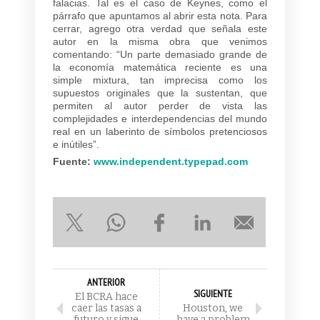
falacias. Tal es el caso de Keynes, como el
párrafo que apuntamos al abrir esta nota. Para
cerrar, agrego otra verdad que señala este
autor en la misma obra que venimos
comentando: “Un parte demasiado grande de
la economía matemática reciente es una
simple mixtura, tan imprecisa como los
supuestos originales que la sustentan, que
permiten al autor perder de vista las
complejidades e interdependencias del mundo
real en un laberinto de símbolos pretenciosos
e inútiles”.
Fuente:
www.independent.typepad.com
ANTERIOR
SIGUIENTE
El BCRA hace
caer las tasas a
Houston, we
futuro y sigue
have a problem