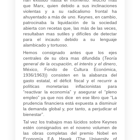
que Marx, quien debido a sus inclinaciones
violentas y a su radicalismo frontal ha
ahuyentado a más de uno. Keynes, en cambio,
patrocinaba la liquidación de la sociedad
abierta con recetas que, las más de las veces,
resultaban mas sutiles y difíciles de detectar
para el incauto debido a su lenguaje
alambicado y tortuoso.
Hemos consignado antes que los ejes
centrales de su obra mas difundida (
Teoría
general de la ocupación, el interés y el dinero
,
México, Fondo de Cultura Económica,
1936/1963)) consisten en la alabanza del
gasto estatal, el déficit fiscal y el recurrir a
políticas monetarias inflacionistas para
“reactivar la economía” y asegurar el “pleno
empleo” ya que nos dice en ese libro que “La
prudencia financiera está expuesta a disminuir
la demanda global y, por tanto, a perjudicar el
bienestar”.
Tal vez los trabajos mas lúcidos sobre Keynes
estén consignados en el noveno volumen de
las obras completas del premio Nobel en
Economía F.A. Hayek (The University of