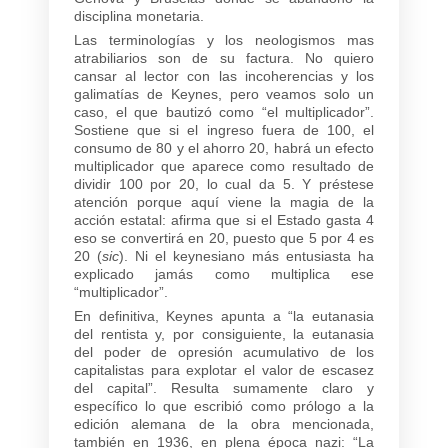
disciplina monetaria.
Las terminologías y los neologismos mas
atrabiliarios son de su factura. No quiero
cansar al lector con las incoherencias y los
galimatías de Keynes, pero veamos solo un
caso, el que bautizó como “el multiplicador”.
Sostiene que si el ingreso fuera de 100, el
consumo de 80 y el ahorro 20, habrá un efecto
multiplicador que aparece como resultado de
dividir 100 por 20, lo cual da 5. Y préstese
atención porque aquí viene la magia de la
acción estatal: afirma que si el Estado gasta 4
eso se convertirá en 20, puesto que 5 por 4 es
20 (
sic
). Ni el keynesiano más entusiasta ha
explicado jamás como multiplica ese
“multiplicador”.
En definitiva, Keynes apunta a “la eutanasia
del rentista y, por consiguiente, la eutanasia
del poder de opresión acumulativo de los
capitalistas para explotar el valor de escasez
del capital”. Resulta sumamente claro y
específico lo que escribió como prólogo a la
edición alemana de la obra mencionada,
también en 1936, en plena época nazi: “La