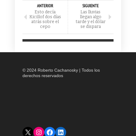
ANTERIOR
SIGUIENTE
Esto decía
Las lluvias
Kicillof dos días
llegan algo
atrás sobre el
tarde y el dólar
cepo
se dispara
© 2024 Roberto Cachanosky | Todos los
derechos reservados
X
Instagram
Facebook
LinkedIn