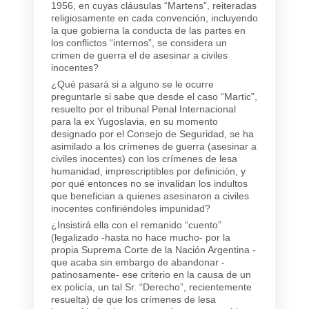
1956, en cuyas cláusulas “Martens”, reiteradas
religiosamente en cada convención, incluyendo
la que gobierna la conducta de las partes en
los conflictos “internos”, se considera un
crimen de guerra el de asesinar a civiles
inocentes?
¿Qué pasará si a alguno se le ocurre
preguntarle si sabe que desde el caso “Martic”,
resuelto por el tribunal Penal Internacional
para la ex Yugoslavia, en su momento
designado por el Consejo de Seguridad, se ha
asimilado a los crímenes de guerra (asesinar a
civiles inocentes) con los crímenes de lesa
humanidad, imprescriptibles por definición, y
por qué entonces no se invalidan los indultos
que benefician a quienes asesinaron a civiles
inocentes confiriéndoles impunidad?
¿Insistirá ella con el remanido “cuento”
(legalizado -hasta no hace mucho- por la
propia Suprema Corte de la Nación Argentina -
que acaba sin embargo de abandonar -
patinosamente- ese criterio en la causa de un
ex policía, un tal Sr. “Derecho”, recientemente
resuelta) de que los crímenes de lesa