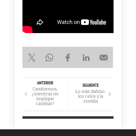
ANTERIOR
SIGUIENTE
Cambiemos,
Lo más dañino:
¿mientras no
los celos y la
implique
envidia
cambiar?