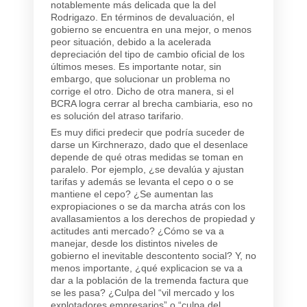
notablemente más delicada que la del
Rodrigazo. En términos de devaluación, el
gobierno se encuentra en una mejor, o
menos
peor
situación, debido a la acelerada
depreciación del tipo de cambio oficial de los
últimos meses. Es importante notar, sin
embargo, que solucionar un problema no
corrige el otro. Dicho de otra manera, si el
BCRA logra cerrar al brecha cambiaria, eso no
es solución del atraso tarifario.
Es muy difici predecir que podría suceder de
darse un Kirchnerazo, dado que el desenlace
depende de qué otras medidas se toman en
paralelo. Por ejemplo, ¿se devalúa y ajustan
tarifas y además se levanta el cepo o o se
mantiene el cepo? ¿Se aumentan las
expropiaciones o se da marcha atrás con los
avallasamientos a los derechos de propiedad y
actitudes anti mercado? ¿Cómo se va a
manejar, desde los distintos niveles de
gobierno el inevitable descontento social? Y, no
menos importante, ¿qué explicacion se va a
dar a la población de la tremenda factura que
se les pasa? ¿Culpa del “vil mercado y los
explotadores empresarios” o “culpa del