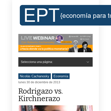
Selecciona una página:
Hide Navigation
Inicio
Roberto Cachanosky
Informe Económico Semanal de RC
Libros
Contacto
Registro
Nicolás Cachanosky
Economía
lunes 30 de diciembre de 2013
Rodrigazo vs.
Kirchnerazo