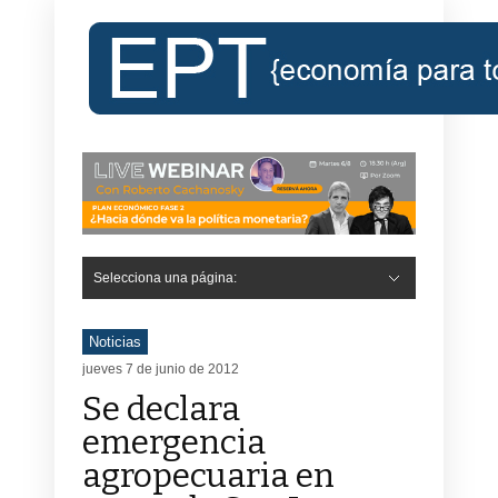
Selecciona una página:
Hide Navigation
Inicio
Roberto Cachanosky
Informe Económico Semanal de RC
Libros
Contacto
Registro
Noticias
jueves 7 de junio de 2012
Se declara
emergencia
agropecuaria en