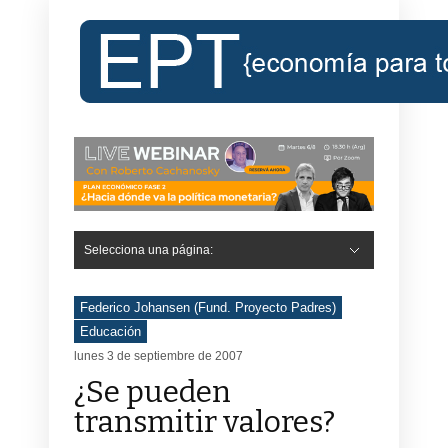
Selecciona una página:
Hide Navigation
Inicio
Roberto Cachanosky
Informe Económico Semanal de RC
Libros
Contacto
Registro
Federico Johansen (Fund. Proyecto Padres)
Educación
lunes 3 de septiembre de 2007
¿Se pueden
transmitir valores?