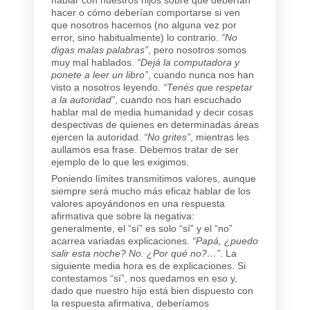
hacer o cómo deberían comportarse si ven
que nosotros hacemos (no alguna vez por
error, sino habitualmente) lo contrario.
“No
digas malas palabras”
, pero nosotros somos
muy mal hablados.
“Dejá la computadora y
ponete a leer un libro”
, cuando nunca nos han
visto a nosotros leyendo.
“Tenés que respetar
a la autoridad”
, cuando nos han escuchado
hablar mal de media humanidad y decir cosas
despectivas de quienes en determinadas áreas
ejercen la autoridad.
“No grites”
, mientras les
aullamos esa frase. Debemos tratar de ser
ejemplo de lo que les exigimos.
Poniendo límites transmitimos valores, aunque
siempre será mucho más eficaz hablar de los
valores apoyándonos en una respuesta
afirmativa que sobre la negativa:
generalmente, el “sí” es solo “sí” y el “no”
acarrea variadas explicaciones.
“Papá, ¿puedo
salir esta noche? No. ¿Por qué no?…”
. La
siguiente media hora es de explicaciones. Si
contestamos “sí”, nos quedamos en eso y,
dado que nuestro hijo está bien dispuesto con
la respuesta afirmativa, deberíamos