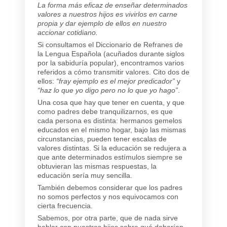
La forma más eficaz de enseñar determinados
valores a nuestros hijos es vivirlos en carne
propia y dar ejemplo de ellos en nuestro
accionar cotidiano.
Si consultamos el Diccionario de Refranes de
la Lengua Española (acuñados durante siglos
por la sabiduría popular), encontramos varios
referidos a cómo transmitir valores. Cito dos de
ellos:
“fray ejemplo es el mejor predicador”
y
“haz lo que yo digo pero no lo que yo hago”
.
Una cosa que hay que tener en cuenta, y que
como padres debe tranquilizarnos, es que
cada persona es distinta: hermanos gemelos
educados en el mismo hogar, bajo las mismas
circunstancias, pueden tener escalas de
valores distintas. Si la educación se redujera a
que ante determinados estímulos siempre se
obtuvieran las mismas respuestas, la
educación sería muy sencilla.
También debemos considerar que los padres
no somos perfectos y nos equivocamos con
cierta frecuencia.
Sabemos, por otra parte, que de nada sirve
hablar con nuestros hijos sobre qué deberían