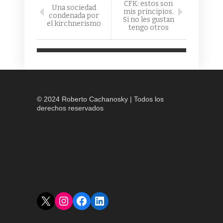
CFK: estos son
Una sociedad
mis principios.
condenada por
Si no les gustan
el kirchnerismo
tengo otros
© 2024 Roberto Cachanosky | Todos los
derechos reservados
X
Instagram
Facebook
LinkedIn