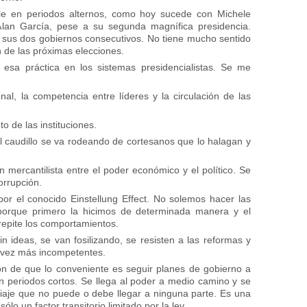
ble en periodos alternos, como hoy sucede con Michele
Alan García, pese a su segunda magnífica presidencia.
 sus dos gobiernos consecutivos. No tiene mucho sentido
de las próximas elecciones.
esa práctica en los sistemas presidencialistas. Se me
, la competencia entre líderes y la circulación de las
 de las instituciones.
caudillo se va rodeando de cortesanos que lo halagan y
mercantilista entre el poder económico y el político. Se
orrupción.
por el conocido
Einstellung Effect.
No solemos hacer las
porque primero la hicimos de determinada manera y el
epite los comportamientos.
ideas, se van fosilizando, se resisten a las reformas y
a vez más incompetentes.
n de que lo conveniente es seguir planes de gobierno a
n periodos cortos. Se llega al poder a medio camino y se
aje que no puede o debe llegar a ninguna parte. Es una
ólo un factor transitorio limitado por la ley.