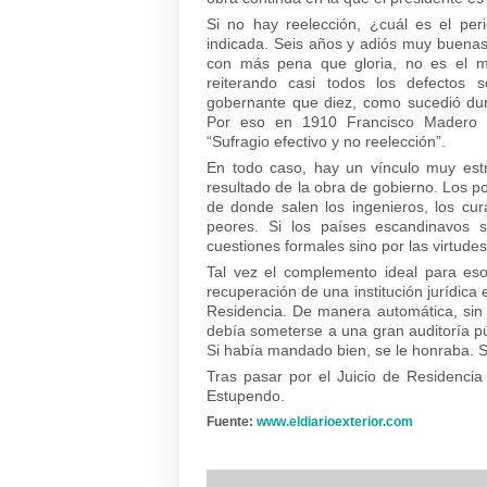
Si no hay reelección, ¿cuál es el per
indicada. Seis años y adiós muy buena
con más pena que gloria, no es el mej
reiterando casi todos los defectos 
gobernante que diez, como sucedió dur
Por eso en 1910 Francisco Madero in
“Sufragio efectivo y no reelección”.
En todo caso, hay un vínculo muy estr
resultado de la obra de gobierno. Los po
de donde salen los ingenieros, los cu
peores. Si los países escandinavos 
cuestiones formales sino por las virtud
Tal vez el complemento ideal para esos
recuperación de una institución jurídica 
Residencia. De manera automática, sin 
debía someterse a una gran auditoría p
Si había mandado bien, se le honraba. Si 
Tras pasar por el Juicio de Residencia
Estupendo.
Fuente:
www.eldiarioexterior.com