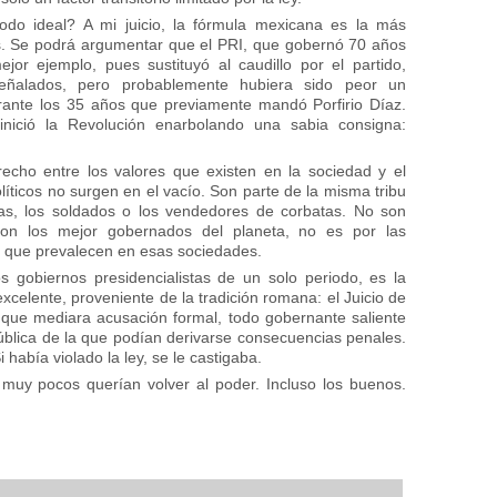
iodo ideal? A mi juicio, la fórmula mexicana es la más
s. Se podrá argumentar que el PRI, que gobernó 70 años
or ejemplo, pues sustituyó al caudillo por el partido,
señalados, pero probablemente hubiera sido peor un
ante los 35 años que previamente mandó Porfirio Díaz.
ició la Revolución enarbolando una sabia consigna:
echo entre los valores que existen en la sociedad y el
líticos no surgen en el vacío. Son parte de la misma tribu
ras, los soldados o los vendedores de corbatas. No son
son los mejor gobernados del planeta, no es por las
es que prevalecen en esas sociedades.
 gobiernos presidencialistas de un solo periodo, es la
excelente, proveniente de la tradición romana: el Juicio de
que mediara acusación formal, todo gobernante saliente
ública de la que podían derivarse consecuencias penales.
había violado la ley, se le castigaba.
 muy pocos querían volver al poder. Incluso los buenos.