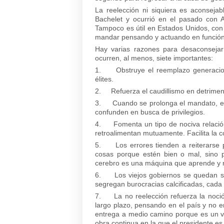
La reelección ni siquiera es aconseja
Bachelet y ocurrió en el pasado con 
Tampoco es útil en Estados Unidos, con
mandar pensando y actuando en función 
Hay varias razones para desaconsejar 
ocurren, al menos, siete importantes:
1. Obstruye el reemplazo generacional
élites.
2. Refuerza el caudillismo en detrimento
3. Cuando se prolonga el mandato, el 
confunden en busca de privilegios.
4. Fomenta un tipo de nociva relación 
retroalimentan mutuamente. Facilita la c
5. Los errores tienden a reiterarse 
cosas porque estén bien o mal, sino 
cerebro es una máquina que aprende y r
6. Los viejos gobiernos se quedan sin 
segregan burocracias calcificadas, cad
7. La no reelección refuerza la noció
largo plazo, pensando en el país y no e
entrega a medio camino porque es un vi
obra continua en la que el presidente es s