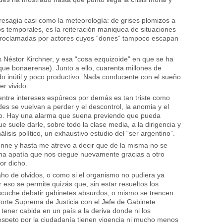
resagia casi como la meteorología: de grises plomizos a
s temporales, es la reiteración maniquea de situaciones
, proclamadas por actores cuyos “dones” tampoco escapan
éstor Kirchner, y esa “cosa ezquizoide” en que se ha
 jeque bonaerense). Junto a ello, cuarenta millones de
do inútil y poco productivo. Nada conducente con el sueño
r vivido.
entre intereses espúreos por demás es tan triste como
s se vuelvan a perder y el descontrol, la anomia y el
ino. Hay una alarma que suena previendo que pueda
e suele darle, sobre todo la clase media, a la dirigencia y
isis político, un exhaustivo estudio del “ser argentino”.
renne y hasta me atrevo a decir que de la misma no se
una apatía que nos ciegue nuevamente gracias a otro
or dicho.
aho de olvidos, o como si el organismo no pudiera ya
eso se permite quizás que, sin estar resueltos los
scuche debatir gabinetes absurdos, o mismo se trencen
Corte Suprema de Justicia con el Jefe de Gabinete
tener cabida en un país a la deriva donde ni los
 respeto por la ciudadanía tienen vigencia ni mucho menos