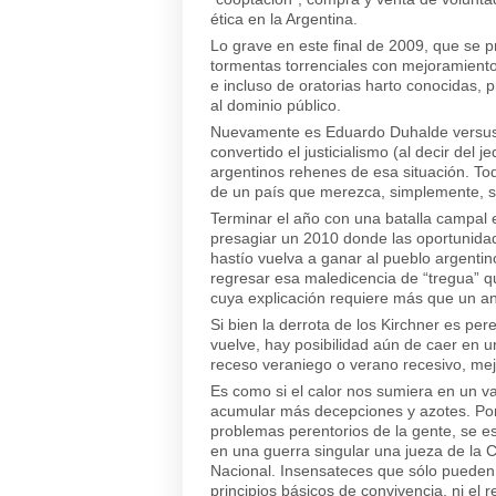
ética en la Argentina.
Lo grave en este final de 2009, que se p
tormentas torrenciales con mejoramiento
e incluso de oratorias harto conocidas
al dominio público.
Nuevamente es Eduardo Duhalde versus N
convertido el justicialismo (al decir del
argentinos rehenes de esa situación. To
de un país que merezca, simplemente, se
Terminar el año con una batalla campal 
presagiar un 2010 donde las oportunidade
hastío vuelva a ganar al pueblo argent
regresar esa maledicencia de “tregua” qu
cuya explicación requiere más que un anál
Si bien la derrota de los Kirchner es pe
vuelve, hay posibilidad aún de caer en 
receso veraniego o verano recesivo, mej
Es como si el calor nos sumiera en un v
acumular más decepciones y azotes. Por 
problemas perentorios de la gente, se e
en una guerra singular una jueza de la 
Nacional. Insensateces que sólo pueden 
principios básicos de convivencia, ni el