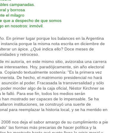
rables campanadas.
ral y borrosa
te el milagro
 de que a despecho de que somos
go en nosotros: inmóvil.
año. En primer lugar porque los balances en la Argentina
 instancia porque la misma nota escrita en diciembre de
alterar un ápice. ¿Qué indica ello? Doce meses de
unidades y retroceso.
e mi autoría, en este mismo sitio, avizoraba una carrera
ue interesantes. Hoy, paradójicamente, sin año electoral
ía. Copiando textualmente sostenía: “Es la primera vez
hnerista. De hecho, el matrimonio presidencial no hará
 asunción al poder. Fracasada la transversalidad y sólo
poder morder algo de la caja oficial, Néstor Kirchner se
 le falló. Para ese fin, todos los medios serán
os han mostrado ser capaces de lo impensable. Se ha
allaron instituciones, se construyó una suerte de
ional para reemplazar la historia local, y se ha mentido en
de 2008 nos deja el sabor amargo de su cumplimiento a pie
mado” las formas más precarias de hacer política y la
es ha mostrado hasta qué punto llega la crisis moral y