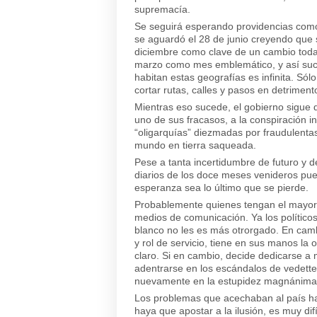
supremacía.
Se seguirá esperando providencias com
se aguardó el 28 de junio creyendo que s
diciembre como clave de un cambio toda
marzo como mes emblemático, y así suce
habitan estas geografías es infinita. S
cortar rutas, calles y pasos en detrimen
Mientras eso sucede, el gobierno sigue 
uno de sus fracasos, a la conspiración in
“oligarquías” diezmadas por fraudulenta
mundo en tierra saqueada.
Pese a tanta incertidumbre de futuro y de
diarios de los doce meses venideros pue
esperanza sea lo último que se pierde.
Probablemente quienes tengan el mayor 
medios de comunicación. Ya los político
blanco no les es más otrorgado. En cambi
y rol de servicio, tiene en sus manos la 
claro. Si en cambio, decide dedicarse a 
adentrarse en los escándalos de vedette
nuevamente en la estupidez magnánima 
Los problemas que acechaban al país 
haya que apostar a la ilusión, es muy di