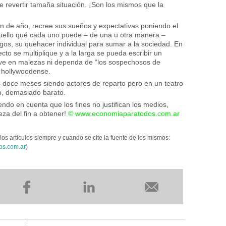
e revertir tamaña situación. ¡Son los mismos que la
in de año, recree sus sueños y expectativas poniendo el
quello qué cada uno puede – de una u otra manera –
gos, su quehacer individual para sumar a la sociedad. En
to se multiplique y a la larga se pueda escribir un
ive en malezas ni dependa de “los sospechosos de
 hollywoodense.
doce meses siendo actores de reparto pero en un teatro
o, demasiado barato.
do en cuenta que los fines no justifican los medios,
eza del fin a obtener!
©
www.economiaparatodos.com.ar
los artículos siempre y cuando se cite la fuente de los mismos:
os.com.ar
)