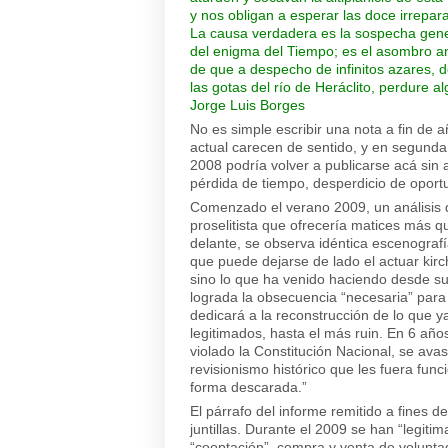
y nos obligan a esperar las doce irrepa
La causa verdadera es la sospecha gene
del enigma del Tiempo; es el asombro an
de que a despecho de infinitos azares,
las gotas del río de Heráclito, perdure al
Jorge Luis Borges
No es simple escribir una nota a fin de 
actual carecen de sentido, y en segunda
2008 podría volver a publicarse acá sin 
pérdida de tiempo, desperdicio de oport
Comenzado el verano 2009, un análisis d
proselitista que ofrecería matices más q
delante, se observa idéntica escenograf
que puede dejarse de lado el actuar kirc
sino lo que ha venido haciendo desde su
lograda la obsecuencia “necesaria” para 
dedicará a la reconstrucción de lo que ya
legitimados, hasta el más ruin. En 6 añ
violado la Constitución Nacional, se avas
revisionismo histórico que les fuera func
forma descarada.”
El párrafo del informe remitido a fines 
juntillas. Durante el 2009 se han “legiti
“cooptación”, compra y venta de voluntad