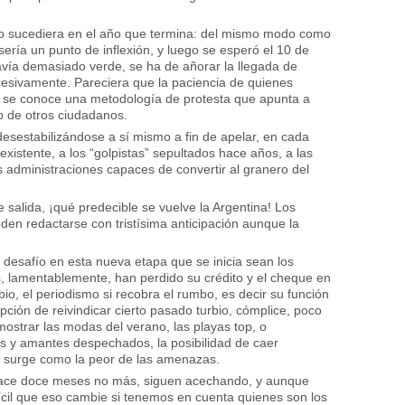
o sucediera en el año que termina: del mismo modo como
ería un punto de inflexión, y luego se esperó el 10 de
vía demasiado verde, se ha de añorar la llegada de
sivamente. Pareciera que la paciencia de quienes
ólo se conoce una metodología de protesta que apunta a
to de otros ciudadanos.
desestabilizándose a sí mismo a fin de apelar, en cada
existente, a los “golpistas” sepultados hace años, a las
s administraciones capaces de convertir al granero del
 salida, ¡qué predecible se vuelve la Argentina! Los
den redactarse con tristísima anticipación aunque la
desafío en esta nueva etapa que se inicia sean los
s, lamentablemente, han perdido su crédito y el cheque en
o, el periodismo si recobra el rumbo, es decir su función
opción de reivindicar cierto pasado turbio, cómplice, poco
mostrar las modas del verano, las playas top, o
s y amantes despechados, la posibilidad de caer
surge como la peor de las amenazas.
hace doce meses no más, siguen acechando, y aunque
fícil que eso cambie si tenemos en cuenta quienes son los